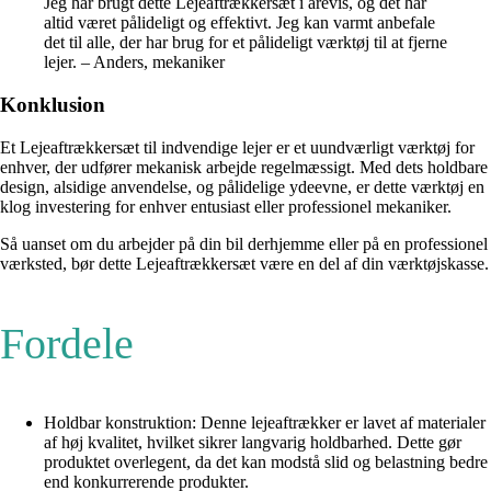
Jeg har brugt dette Lejeaftrækkersæt i årevis, og det har
altid været pålideligt og effektivt. Jeg kan varmt anbefale
det til alle, der har brug for et pålideligt værktøj til at fjerne
lejer. – Anders, mekaniker
Konklusion
Et Lejeaftrækkersæt til indvendige lejer er et uundværligt værktøj for
enhver, der udfører mekanisk arbejde regelmæssigt. Med dets holdbare
design, alsidige anvendelse, og pålidelige ydeevne, er dette værktøj en
klog investering for enhver entusiast eller professionel mekaniker.
Så uanset om du arbejder på din bil derhjemme eller på en professionel
værksted, bør dette Lejeaftrækkersæt være en del af din værktøjskasse.
Fordele
Holdbar konstruktion: Denne lejeaftrækker er lavet af materialer
af høj kvalitet, hvilket sikrer langvarig holdbarhed. Dette gør
produktet overlegent, da det kan modstå slid og belastning bedre
end konkurrerende produkter.