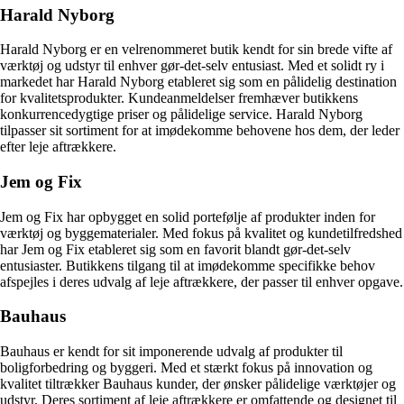
Harald Nyborg
Harald Nyborg er en velrenommeret butik kendt for sin brede vifte af
værktøj og udstyr til enhver gør-det-selv entusiast. Med et solidt ry i
markedet har Harald Nyborg etableret sig som en pålidelig destination
for kvalitetsprodukter. Kundeanmeldelser fremhæver butikkens
konkurrencedygtige priser og pålidelige service. Harald Nyborg
tilpasser sit sortiment for at imødekomme behovene hos dem, der leder
efter leje aftrækkere.
Jem og Fix
Jem og Fix har opbygget en solid portefølje af produkter inden for
værktøj og byggematerialer. Med fokus på kvalitet og kundetilfredshed
har Jem og Fix etableret sig som en favorit blandt gør-det-selv
entusiaster. Butikkens tilgang til at imødekomme specifikke behov
afspejles i deres udvalg af leje aftrækkere, der passer til enhver opgave.
Bauhaus
Bauhaus er kendt for sit imponerende udvalg af produkter til
boligforbedring og byggeri. Med et stærkt fokus på innovation og
kvalitet tiltrækker Bauhaus kunder, der ønsker pålidelige værktøjer og
udstyr. Deres sortiment af leje aftrækkere er omfattende og designet til