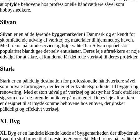
at opfylde behovene hos professionelle håndværkere såvel som
hobbysnedkere.
Silvan
Silvan er en af de førende byggemarkeder i Danmark og er kendt for
sit omfattende udvalg af værktøj og materialer til hjemmet og haven.
Med fokus på kundeservice og høj kvalitet har Silvan opnået stor
popularitet blandt gør-det-selv entusiaster. Deres leje aftrækkere er nøje
udvalgt for at sikre, at kunderne får det rette værktøj til deres projekter.
Stark
Stark er en pålidelig destination for professionelle håndværkere såvel
som private forbrugere, der leder efter kvalitetsprodukter til byggeri og
renovering. Med et stort udvalg af værktøj og udstyr har Stark etableret
sig som en af de førende butikker på markedet. Deres leje aftrækkere
er designet til at imødekomme behovene hos enhver, der ønsker
pålideligt og effektivt værktøj.
XL Byg
XL Byg er en landsdækkende kæde af byggemarkeder, der tilbyder alt,
hvad du skal bruge til dit næste byggeprojekt. Med fokus på kvalitet og