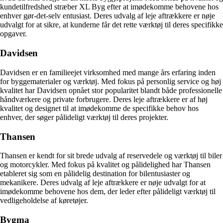
kundetilfredshed stræber XL Byg efter at imødekomme behovene hos
enhver gør-det-selv entusiast. Deres udvalg af leje aftrækkere er nøje
udvalgt for at sikre, at kunderne får det rette værktøj til deres specifikke
opgaver.
Davidsen
Davidsen er en familieejet virksomhed med mange års erfaring inden
for byggematerialer og værktøj. Med fokus på personlig service og høj
kvalitet har Davidsen opnået stor popularitet blandt både professionelle
håndværkere og private forbrugere. Deres leje aftrækkere er af høj
kvalitet og designet til at imødekomme de specifikke behov hos
enhver, der søger pålideligt værktøj til deres projekter.
Thansen
Thansen er kendt for sit brede udvalg af reservedele og værktøj til biler
og motorcykler. Med fokus på kvalitet og pålidelighed har Thansen
etableret sig som en pålidelig destination for bilentusiaster og
mekanikere. Deres udvalg af leje aftrækkere er nøje udvalgt for at
imødekomme behovene hos dem, der leder efter pålideligt værktøj til
vedligeholdelse af køretøjer.
Bygma