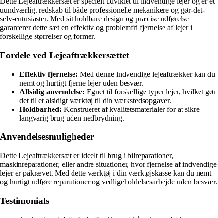
Dette Lejeaftrækkersæt er specielt udviklet til indvendige lejer og er et
uundværligt redskab til både professionelle mekanikere og gør-det-
selv-entusiaster. Med sit holdbare design og præcise udførelse
garanterer dette sæt en effektiv og problemfri fjernelse af lejer i
forskellige størrelser og former.
Fordele ved Lejeaftrækkersættet
Effektiv fjernelse:
Med denne indvendige lejeaftrækker kan du
nemt og hurtigt fjerne lejer uden besvær.
Allsidig anvendelse:
Egnet til forskellige typer lejer, hvilket gør
det til et alsidigt værktøj til din værkstedsopgaver.
Holdbarhed:
Konstrueret af kvalitetsmaterialer for at sikre
langvarig brug uden nedbrydning.
Anvendelsesmuligheder
Dette Lejeaftrækkersæt er ideelt til brug i bilreparationer,
maskinreparationer, eller andre situationer, hvor fjernelse af indvendige
lejer er påkrævet. Med dette værktøj i din værktøjskasse kan du nemt
og hurtigt udføre reparationer og vedligeholdelsesarbejde uden besvær.
Testimonials