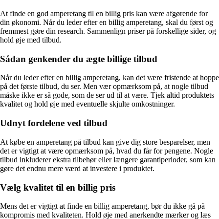
At finde en god amperetang til en billig pris kan være afgørende for
din økonomi. Når du leder efter en billig amperetang, skal du først og
fremmest gøre din research. Sammenlign priser på forskellige sider, og
hold øje med tilbud.
Sådan genkender du ægte billige tilbud
Når du leder efter en billig amperetang, kan det være fristende at hoppe
på det første tilbud, du ser. Men vær opmærksom på, at nogle tilbud
måske ikke er så gode, som de ser ud til at være. Tjek altid produktets
kvalitet og hold øje med eventuelle skjulte omkostninger.
Udnyt fordelene ved tilbud
At købe en amperetang på tilbud kan give dig store besparelser, men
det er vigtigt at være opmærksom på, hvad du får for pengene. Nogle
tilbud inkluderer ekstra tilbehør eller længere garantiperioder, som kan
gøre det endnu mere værd at investere i produktet.
Vælg kvalitet til en billig pris
Mens det er vigtigt at finde en billig amperetang, bør du ikke gå på
kompromis med kvaliteten. Hold øje med anerkendte mærker og læs