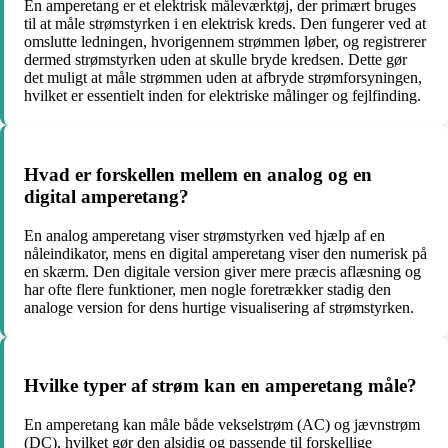
En amperetang er et elektrisk måleværktøj, der primært bruges
til at måle strømstyrken i en elektrisk kreds. Den fungerer ved at
omslutte ledningen, hvorigennem strømmen løber, og registrerer
dermed strømstyrken uden at skulle bryde kredsen. Dette gør
det muligt at måle strømmen uden at afbryde strømforsyningen,
hvilket er essentielt inden for elektriske målinger og fejlfinding.
Hvad er forskellen mellem en analog og en
digital amperetang?
En analog amperetang viser strømstyrken ved hjælp af en
nåleindikator, mens en digital amperetang viser den numerisk på
en skærm. Den digitale version giver mere præcis aflæsning og
har ofte flere funktioner, men nogle foretrækker stadig den
analoge version for dens hurtige visualisering af strømstyrken.
Hvilke typer af strøm kan en amperetang måle?
En amperetang kan måle både vekselstrøm (AC) og jævnstrøm
(DC), hvilket gør den alsidig og passende til forskellige