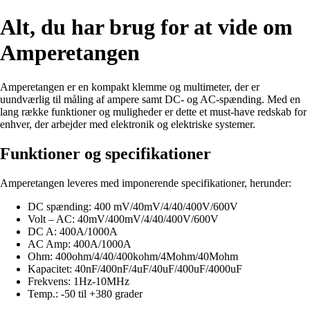
Alt, du har brug for at vide om
Amperetangen
Amperetangen er en kompakt klemme og multimeter, der er
uundværlig til måling af ampere samt DC- og AC-spænding. Med en
lang række funktioner og muligheder er dette et must-have redskab for
enhver, der arbejder med elektronik og elektriske systemer.
Funktioner og specifikationer
Amperetangen leveres med imponerende specifikationer, herunder:
DC spænding: 400 mV/40mV/4/40/400V/600V
Volt – AC: 40mV/400mV/4/40/400V/600V
DC A: 400A/1000A
AC Amp: 400A/1000A
Ohm: 400ohm/4/40/400kohm/4Mohm/40Mohm
Kapacitet: 40nF/400nF/4uF/40uF/400uF/4000uF
Frekvens: 1Hz-10MHz
Temp.: -50 til +380 grader