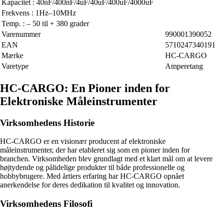
Kapacitet : 40nF/400nF/4uF/40uF/400uF/4000uF
Frekvens : 1Hz–10MHz
Temp. : – 50 til + 380 grader
Varenummer
990001390052
EAN
5710247340191
Mærke
HC-CARGO
Varetype
Amperetang
HC-CARGO: En Pioner inden for
Elektroniske Måleinstrumenter
Virksomhedens Historie
HC-CARGO er en visionær producent af elektroniske
måleinstrumenter, der har etableret sig som en pioner inden for
branchen. Virksomheden blev grundlagt med et klart mål om at levere
højtydende og pålidelige produkter til både professionelle og
hobbybrugere. Med årtiers erfaring har HC-CARGO opnået
anerkendelse for deres dedikation til kvalitet og innovation.
Virksomhedens Filosofi