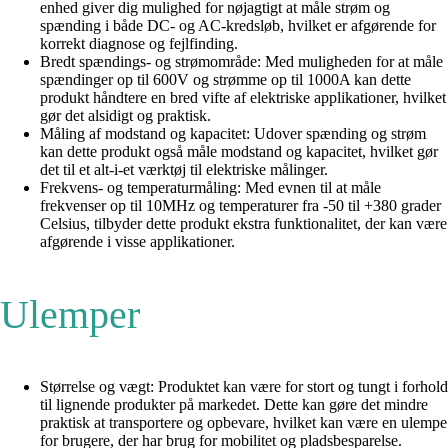
enhed giver dig mulighed for nøjagtigt at måle strøm og
spænding i både DC- og AC-kredsløb, hvilket er afgørende for
korrekt diagnose og fejlfinding.
Bredt spændings- og strømområde: Med muligheden for at måle
spændinger op til 600V og strømme op til 1000A kan dette
produkt håndtere en bred vifte af elektriske applikationer, hvilket
gør det alsidigt og praktisk.
Måling af modstand og kapacitet: Udover spænding og strøm
kan dette produkt også måle modstand og kapacitet, hvilket gør
det til et alt-i-et værktøj til elektriske målinger.
Frekvens- og temperaturmåling: Med evnen til at måle
frekvenser op til 10MHz og temperaturer fra -50 til +380 grader
Celsius, tilbyder dette produkt ekstra funktionalitet, der kan være
afgørende i visse applikationer.
Ulemper
Størrelse og vægt: Produktet kan være for stort og tungt i forhold
til lignende produkter på markedet. Dette kan gøre det mindre
praktisk at transportere og opbevare, hvilket kan være en ulempe
for brugere, der har brug for mobilitet og pladsbesparelse.