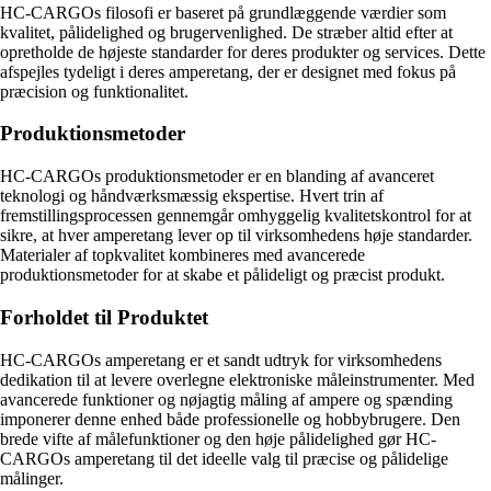
HC-CARGOs filosofi er baseret på grundlæggende værdier som
kvalitet, pålidelighed og brugervenlighed. De stræber altid efter at
opretholde de højeste standarder for deres produkter og services. Dette
afspejles tydeligt i deres amperetang, der er designet med fokus på
præcision og funktionalitet.
Produktionsmetoder
HC-CARGOs produktionsmetoder er en blanding af avanceret
teknologi og håndværksmæssig ekspertise. Hvert trin af
fremstillingsprocessen gennemgår omhyggelig kvalitetskontrol for at
sikre, at hver amperetang lever op til virksomhedens høje standarder.
Materialer af topkvalitet kombineres med avancerede
produktionsmetoder for at skabe et pålideligt og præcist produkt.
Forholdet til Produktet
HC-CARGOs amperetang er et sandt udtryk for virksomhedens
dedikation til at levere overlegne elektroniske måleinstrumenter. Med
avancerede funktioner og nøjagtig måling af ampere og spænding
imponerer denne enhed både professionelle og hobbybrugere. Den
brede vifte af målefunktioner og den høje pålidelighed gør HC-
CARGOs amperetang til det ideelle valg til præcise og pålidelige
målinger.