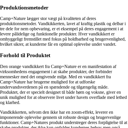
Produktionsmetoder
Camp+Nature lægger stor vægt på kvaliteten af deres
produktionsmetoder. Vandkikkerten, lavet af kraftig plastik og delbar i
tre dele for nem opbevaring, er et eksempel på deres engagement i at
levere pålidelige og funktionelle produkter. Hver vandkikkert er
omhyggeligt fremstillet med fokus på holdbarhed og brugervenlighed,
hvilket sikrer, at kunderne får en optimal oplevelse under vandet.
Forhold til Produktet
Den orange vandkikkert fra Camp+Nature er en manifestation af
virksomhedens engagement i at skabe produkter, der forbinder
mennesker med det omgivende miljø. Med en vandkikkert fra
Camp+Nature har brugerne mulighed for at udforske
undervandsverdenen på en spændende og tilgængelig måde.
Produktet, der er specielt designet til både børn og voksne, giver en
unik mulighed for at observere livet under havets overflade med lethed
og klarhed.
Vandkikkerten, selvom den ikke har en zoom-effekt, leverer en
imponerende oplevelse gennem sit robuste design og brugervenlige
funktioner. Camp+Natures produkt understreger deres forpligtelse til at
skabe produkter, der ikke kun opfylder kundernes behov men også