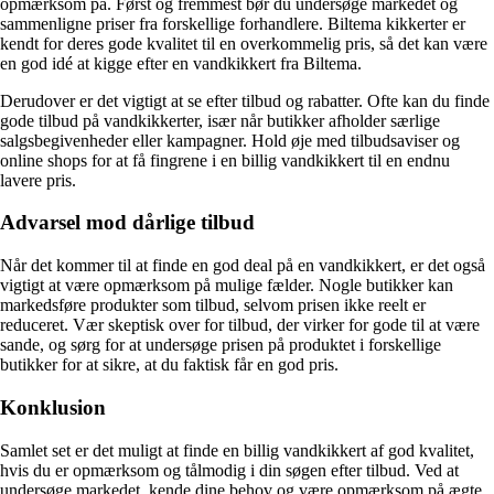
opmærksom på. Først og fremmest bør du undersøge markedet og
sammenligne priser fra forskellige forhandlere. Biltema kikkerter er
kendt for deres gode kvalitet til en overkommelig pris, så det kan være
en god idé at kigge efter en vandkikkert fra Biltema.
Derudover er det vigtigt at se efter tilbud og rabatter. Ofte kan du finde
gode tilbud på vandkikkerter, især når butikker afholder særlige
salgsbegivenheder eller kampagner. Hold øje med tilbudsaviser og
online shops for at få fingrene i en billig vandkikkert til en endnu
lavere pris.
Advarsel mod dårlige tilbud
Når det kommer til at finde en god deal på en vandkikkert, er det også
vigtigt at være opmærksom på mulige fælder. Nogle butikker kan
markedsføre produkter som tilbud, selvom prisen ikke reelt er
reduceret. Vær skeptisk over for tilbud, der virker for gode til at være
sande, og sørg for at undersøge prisen på produktet i forskellige
butikker for at sikre, at du faktisk får en god pris.
Konklusion
Samlet set er det muligt at finde en billig vandkikkert af god kvalitet,
hvis du er opmærksom og tålmodig i din søgen efter tilbud. Ved at
undersøge markedet, kende dine behov og være opmærksom på ægte