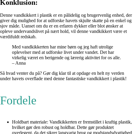
Konklusion:
Denne vandkikkert i plastik er en pålidelig og brugervenlig enhed, der
giver dig mulighed for at udforske havets skjulte skatte på en enkel og
sjov måde. Uanset om du er en erfaren dykker eller blot ønsker at
opleve undervandslivet på nært hold, vil denne vandkikkert være et
værdifuldt redskab.
Med vandkikkerten har mine børn og jeg haft utrolige
oplevelser med at udforske livet under vandet. Det har
virkelig været en berigende og lærerig aktivitet for os alle.
– Anna
Så hvad venter du på? Gør dig klar til at opdage en helt ny verden
under havets overflade med denne fantastiske vandkikkert i plastik!
Fordele
Holdbart materiale: Vandkikkerten er fremstillet i kraftig plastik,
hvilket gør den robust og holdbar. Dette gør produktet
overlegent, da det sikrer langvarig brug og modstandsdygtighed