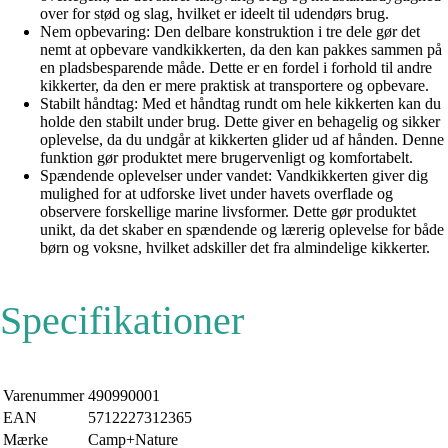
over for stød og slag, hvilket er ideelt til udendørs brug.
Nem opbevaring: Den delbare konstruktion i tre dele gør det
nemt at opbevare vandkikkerten, da den kan pakkes sammen på
en pladsbesparende måde. Dette er en fordel i forhold til andre
kikkerter, da den er mere praktisk at transportere og opbevare.
Stabilt håndtag: Med et håndtag rundt om hele kikkerten kan du
holde den stabilt under brug. Dette giver en behagelig og sikker
oplevelse, da du undgår at kikkerten glider ud af hånden. Denne
funktion gør produktet mere brugervenligt og komfortabelt.
Spændende oplevelser under vandet: Vandkikkerten giver dig
mulighed for at udforske livet under havets overflade og
observere forskellige marine livsformer. Dette gør produktet
unikt, da det skaber en spændende og lærerig oplevelse for både
børn og voksne, hvilket adskiller det fra almindelige kikkerter.
Specifikationer
Varenummer
490990001
EAN
5712227312365
Mærke
Camp+Nature