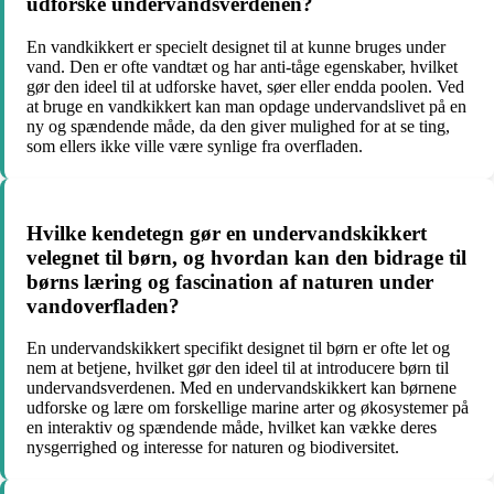
udforske undervandsverdenen?
En vandkikkert er specielt designet til at kunne bruges under
vand. Den er ofte vandtæt og har anti-tåge egenskaber, hvilket
gør den ideel til at udforske havet, søer eller endda poolen. Ved
at bruge en vandkikkert kan man opdage undervandslivet på en
ny og spændende måde, da den giver mulighed for at se ting,
som ellers ikke ville være synlige fra overfladen.
Hvilke kendetegn gør en undervandskikkert
velegnet til børn, og hvordan kan den bidrage til
børns læring og fascination af naturen under
vandoverfladen?
En undervandskikkert specifikt designet til børn er ofte let og
nem at betjene, hvilket gør den ideel til at introducere børn til
undervandsverdenen. Med en undervandskikkert kan børnene
udforske og lære om forskellige marine arter og økosystemer på
en interaktiv og spændende måde, hvilket kan vække deres
nysgerrighed og interesse for naturen og biodiversitet.