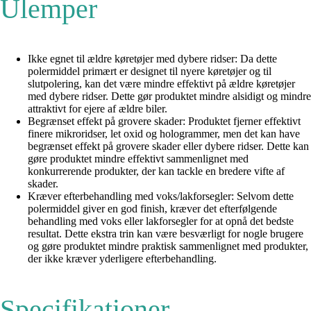
Ulemper
Ikke egnet til ældre køretøjer med dybere ridser: Da dette
polermiddel primært er designet til nyere køretøjer og til
slutpolering, kan det være mindre effektivt på ældre køretøjer
med dybere ridser. Dette gør produktet mindre alsidigt og mindre
attraktivt for ejere af ældre biler.
Begrænset effekt på grovere skader: Produktet fjerner effektivt
finere mikroridser, let oxid og hologrammer, men det kan have
begrænset effekt på grovere skader eller dybere ridser. Dette kan
gøre produktet mindre effektivt sammenlignet med
konkurrerende produkter, der kan tackle en bredere vifte af
skader.
Kræver efterbehandling med voks/lakforsegler: Selvom dette
polermiddel giver en god finish, kræver det efterfølgende
behandling med voks eller lakforsegler for at opnå det bedste
resultat. Dette ekstra trin kan være besværligt for nogle brugere
og gøre produktet mindre praktisk sammenlignet med produkter,
der ikke kræver yderligere efterbehandling.
Specifikationer