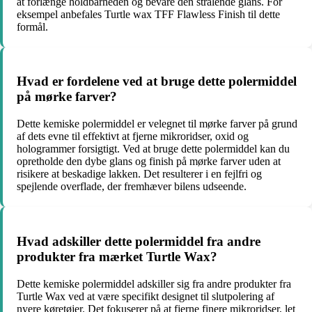
at forlænge holdbarheden og bevare den strålende glans. For
eksempel anbefales Turtle wax TFF Flawless Finish til dette
formål.
Hvad er fordelene ved at bruge dette polermiddel
på mørke farver?
Dette kemiske polermiddel er velegnet til mørke farver på grund
af dets evne til effektivt at fjerne mikroridser, oxid og
hologrammer forsigtigt. Ved at bruge dette polermiddel kan du
opretholde den dybe glans og finish på mørke farver uden at
risikere at beskadige lakken. Det resulterer i en fejlfri og
spejlende overflade, der fremhæver bilens udseende.
Hvad adskiller dette polermiddel fra andre
produkter fra mærket Turtle Wax?
Dette kemiske polermiddel adskiller sig fra andre produkter fra
Turtle Wax ved at være specifikt designet til slutpolering af
nyere køretøjer. Det fokuserer på at fjerne finere mikroridser, let