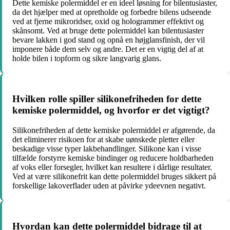
Dette kemiske polermiddel er en ideel løsning for bilentusiaster,
da det hjælper med at opretholde og forbedre bilens udseende
ved at fjerne mikroridser, oxid og hologrammer effektivt og
skånsomt. Ved at bruge dette polermiddel kan bilentusiaster
bevare lakken i god stand og opnå en højglansfinish, der vil
imponere både dem selv og andre. Det er en vigtig del af at
holde bilen i topform og sikre langvarig glans.
Hvilken rolle spiller silikonefriheden for dette
kemiske polermiddel, og hvorfor er det vigtigt?
Silikonefriheden af dette kemiske polermiddel er afgørende, da
det eliminerer risikoen for at skabe uønskede pletter eller
beskadige visse typer lakbehandlinger. Silikone kan i visse
tilfælde forstyrre kemiske bindinger og reducere holdbarheden
af voks eller forsegler, hvilket kan resultere i dårlige resultater.
Ved at være silikonefrit kan dette polermiddel bruges sikkert på
forskellige lakoverflader uden at påvirke ydeevnen negativt.
Hvordan kan dette polermiddel bidrage til at