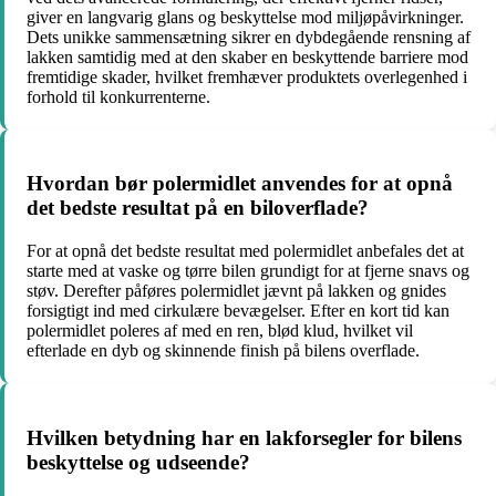
giver en langvarig glans og beskyttelse mod miljøpåvirkninger.
Dets unikke sammensætning sikrer en dybdegående rensning af
lakken samtidig med at den skaber en beskyttende barriere mod
fremtidige skader, hvilket fremhæver produktets overlegenhed i
forhold til konkurrenterne.
Hvordan bør polermidlet anvendes for at opnå
det bedste resultat på en biloverflade?
For at opnå det bedste resultat med polermidlet anbefales det at
starte med at vaske og tørre bilen grundigt for at fjerne snavs og
støv. Derefter påføres polermidlet jævnt på lakken og gnides
forsigtigt ind med cirkulære bevægelser. Efter en kort tid kan
polermidlet poleres af med en ren, blød klud, hvilket vil
efterlade en dyb og skinnende finish på bilens overflade.
Hvilken betydning har en lakforsegler for bilens
beskyttelse og udseende?