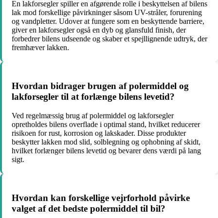
En lakforsegler spiller en afgørende rolle i beskyttelsen af bilens
lak mod forskellige påvirkninger såsom UV-stråler, forurening
og vandpletter. Udover at fungere som en beskyttende barriere,
giver en lakforsegler også en dyb og glansfuld finish, der
forbedrer bilens udseende og skaber et spejllignende udtryk, der
fremhæver lakken.
Hvordan bidrager brugen af polermiddel og
lakforsegler til at forlænge bilens levetid?
Ved regelmæssig brug af polermiddel og lakforsegler
opretholdes bilens overflade i optimal stand, hvilket reducerer
risikoen for rust, korrosion og lakskader. Disse produkter
beskytter lakken mod slid, solblegning og ophobning af skidt,
hvilket forlænger bilens levetid og bevarer dens værdi på lang
sigt.
Hvordan kan forskellige vejrforhold påvirke
valget af det bedste polermiddel til bil?