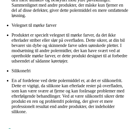
Sammenlignet med andre produkter, der måske kun fjerner en
del af disse defekter, giver dette polermiddel en mere omfattende
løsning.
Velegnet til mørke farver
Produktet er specielt velegnet til mørke farver, da det ikke
efterlader striber eller slør på overfladen. Dette sikrer, at din bil
bevarer sin dybe og skinnende farve uden uønskede pletter. I
modsætning til andre polermidler, der kan have svært ved at
opretholde mørke farver, er dette produkt designet til at forbedre
udseendet af sådanne køretøjer.
Silikonefri
En af fordelene ved dette polermiddel er, at det er silikonefrit.
Dette er vigtigt, da silikone kan efterlade rester på overfladen,
som kan være svære at fjerne og kan forårsage problemer med
efterfølgende behandlinger. Ved at være silikonefri sikrer dette
produkt en ren og problemfri polering, der giver et mere
professionelt resultat end andre produkter, der indeholder
silikone.