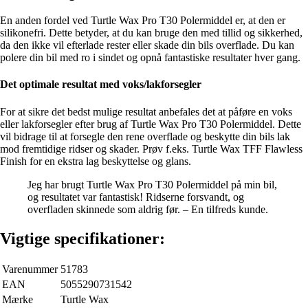
En anden fordel ved Turtle Wax Pro T30 Polermiddel er, at den er
silikonefri. Dette betyder, at du kan bruge den med tillid og sikkerhed,
da den ikke vil efterlade rester eller skade din bils overflade. Du kan
polere din bil med ro i sindet og opnå fantastiske resultater hver gang.
Det optimale resultat med voks/lakforsegler
For at sikre det bedst mulige resultat anbefales det at påføre en voks
eller lakforsegler efter brug af Turtle Wax Pro T30 Polermiddel. Dette
vil bidrage til at forsegle den rene overflade og beskytte din bils lak
mod fremtidige ridser og skader. Prøv f.eks. Turtle Wax TFF Flawless
Finish for en ekstra lag beskyttelse og glans.
Jeg har brugt Turtle Wax Pro T30 Polermiddel på min bil,
og resultatet var fantastisk! Ridserne forsvandt, og
overfladen skinnede som aldrig før. – En tilfreds kunde.
Vigtige specifikationer:
Varenummer
51783
EAN
5055290731542
Mærke
Turtle Wax