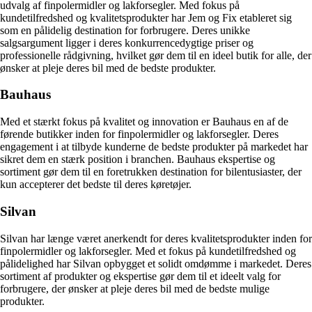
udvalg af finpolermidler og lakforsegler. Med fokus på
kundetilfredshed og kvalitetsprodukter har Jem og Fix etableret sig
som en pålidelig destination for forbrugere. Deres unikke
salgsargument ligger i deres konkurrencedygtige priser og
professionelle rådgivning, hvilket gør dem til en ideel butik for alle, der
ønsker at pleje deres bil med de bedste produkter.
Bauhaus
Med et stærkt fokus på kvalitet og innovation er Bauhaus en af de
førende butikker inden for finpolermidler og lakforsegler. Deres
engagement i at tilbyde kunderne de bedste produkter på markedet har
sikret dem en stærk position i branchen. Bauhaus ekspertise og
sortiment gør dem til en foretrukken destination for bilentusiaster, der
kun accepterer det bedste til deres køretøjer.
Silvan
Silvan har længe været anerkendt for deres kvalitetsprodukter inden for
finpolermidler og lakforsegler. Med et fokus på kundetilfredshed og
pålidelighed har Silvan opbygget et solidt omdømme i markedet. Deres
sortiment af produkter og ekspertise gør dem til et ideelt valg for
forbrugere, der ønsker at pleje deres bil med de bedste mulige
produkter.