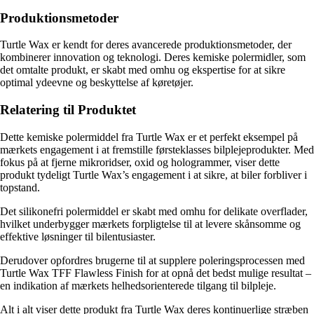
Produktionsmetoder
Turtle Wax er kendt for deres avancerede produktionsmetoder, der
kombinerer innovation og teknologi. Deres kemiske polermidler, som
det omtalte produkt, er skabt med omhu og ekspertise for at sikre
optimal ydeevne og beskyttelse af køretøjer.
Relatering til Produktet
Dette kemiske polermiddel fra Turtle Wax er et perfekt eksempel på
mærkets engagement i at fremstille førsteklasses bilplejeprodukter. Med
fokus på at fjerne mikroridser, oxid og hologrammer, viser dette
produkt tydeligt Turtle Wax’s engagement i at sikre, at biler forbliver i
topstand.
Det silikonefri polermiddel er skabt med omhu for delikate overflader,
hvilket underbygger mærkets forpligtelse til at levere skånsomme og
effektive løsninger til bilentusiaster.
Derudover opfordres brugerne til at supplere poleringsprocessen med
Turtle Wax TFF Flawless Finish for at opnå det bedst mulige resultat –
en indikation af mærkets helhedsorienterede tilgang til bilpleje.
Alt i alt viser dette produkt fra Turtle Wax deres kontinuerlige stræben