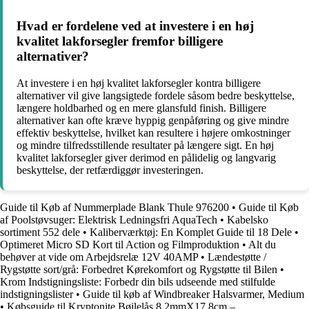
Hvad er fordelene ved at investere i en høj
kvalitet lakforsegler fremfor billigere
alternativer?
At investere i en høj kvalitet lakforsegler kontra billigere
alternativer vil give langsigtede fordele såsom bedre beskyttelse,
længere holdbarhed og en mere glansfuld finish. Billigere
alternativer kan ofte kræve hyppig genpåføring og give mindre
effektiv beskyttelse, hvilket kan resultere i højere omkostninger
og mindre tilfredsstillende resultater på længere sigt. En høj
kvalitet lakforsegler giver derimod en pålidelig og langvarig
beskyttelse, der retfærdiggør investeringen.
Guide til Køb af Nummerplade Blank Thule 976200
•
Guide til Køb
af Poolstøvsuger: Elektrisk Ledningsfri AquaTech
•
Kabelsko
sortiment 552 dele
•
Kaliberværktøj: En Komplet Guide til 18 Dele
•
Optimeret Micro SD Kort til Action og Filmproduktion
•
Alt du
behøver at vide om Arbejdsrelæ 12V 40AMP
•
Lændestøtte /
Rygstøtte sort/grå: Forbedret Kørekomfort og Rygstøtte til Bilen
•
Krom Indstigningsliste: Forbedr din bils udseende med stilfulde
indstigningslister
•
Guide til køb af Windbreaker Halsvarmer, Medium
•
Købsguide til Kryptonite Bøjlelås 8,2mmX17,8cm –