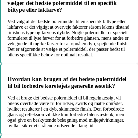
vælger det bedste polermiddel til en specifik
biltype eller lakfarve?
Ved valg af det bedste polermiddel til en specifik biltype eller
lakfarve er det vigtigt at overveje faktorer såsom lakens tilstand,
finishens type og farvens dybde. Nogle polermidler er specielt
formuleret til lyse farver for at forbedre glansen, mens andre er
velegnede til mørke farver for at opnå en dyb, spejlende finish.
Det er afgørende at vælge et polermiddel, der passer bedst til
bilens specifikke behov for optimalt resultat.
Hvordan kan brugen af det bedste polermiddel
til bil forbedre køretøjets generelle æstetik?
Ved at bruge det bedste polermiddel til bil regelmæssigt vil
bilens overflade være fri for ridser, swirls og matte områder,
hvilket resulterer i en dyb, skinnende finish. Den forbedrede
glans og refleksion vil ikke kun forbedre bilens æstetik, men
også give en beskyttende belægning mod miljøpåvirkninger,
hvilket sikrer et strålende udseende i lang tid.