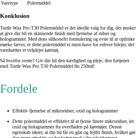
Varetype
Polermiddel
Konklusion
Turtle Wax Pro T30 Polermiddel er det ideelle valg for dig, der ønsker
at give din bil en skinnende finish med fjernelse af ridser og
hologrammer. Med dens silikonefri formulering og evne til at opfriske
mørke farver, er dette polermiddel et must-have for enhver bilejer, der
værdsætter et velplejet køretøj.
Så hvorfor vente? Giv din bil den kærlighed og pleje, den fortjener
med Turtle Wax Pro T30 Polermiddel fin 250ml!
Fordele
Effektiv fjernelse af mikroridser, oxid og hologrammer
Dette polermiddel er effektivt til at fjerne finere mikroridser, let
oxid og hologrammer fra overfladen på køretøjet. Denne
egenskab sikrer, at din bil får en glat og fejlfri finish, hvilket gør
den mere attraktiv og beskyttet mod ydre påvirkninger.