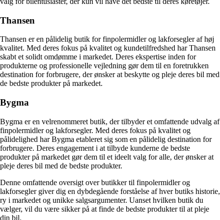
valg for bilentusiaster, der kun vil have det bedste til deres køretøjer.
Thansen
Thansen er en pålidelig butik for finpolermidler og lakforsegler af høj
kvalitet. Med deres fokus på kvalitet og kundetilfredshed har Thansen
skabt et solidt omdømme i markedet. Deres ekspertise inden for
produkterne og professionelle vejledning gør dem til en foretrukken
destination for forbrugere, der ønsker at beskytte og pleje deres bil med
de bedste produkter på markedet.
Bygma
Bygma er en velrenommeret butik, der tilbyder et omfattende udvalg af
finpolermidler og lakforsegler. Med deres fokus på kvalitet og
pålidelighed har Bygma etableret sig som en pålidelig destination for
forbrugere. Deres engagement i at tilbyde kunderne de bedste
produkter på markedet gør dem til et ideelt valg for alle, der ønsker at
pleje deres bil med de bedste produkter.
Denne omfattende oversigt over butikker til finpolermidler og
lakforsegler giver dig en dybdegående forståelse af hver butiks historie,
ry i markedet og unikke salgsargumenter. Uanset hvilken butik du
vælger, vil du være sikker på at finde de bedste produkter til at pleje
din bil.