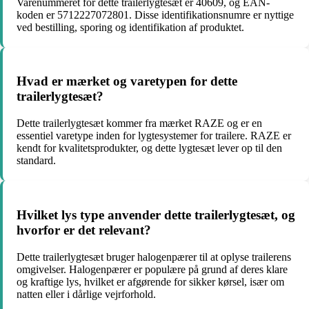
Varenummeret for dette trailerlygtesæt er 40609, og EAN-
koden er 5712227072801. Disse identifikationsnumre er nyttige
ved bestilling, sporing og identifikation af produktet.
Hvad er mærket og varetypen for dette
trailerlygtesæt?
Dette trailerlygtesæt kommer fra mærket RAZE og er en
essentiel varetype inden for lygtesystemer for trailere. RAZE er
kendt for kvalitetsprodukter, og dette lygtesæt lever op til den
standard.
Hvilket lys type anvender dette trailerlygtesæt, og
hvorfor er det relevant?
Dette trailerlygtesæt bruger halogenpærer til at oplyse trailerens
omgivelser. Halogenpærer er populære på grund af deres klare
og kraftige lys, hvilket er afgørende for sikker kørsel, især om
natten eller i dårlige vejrforhold.