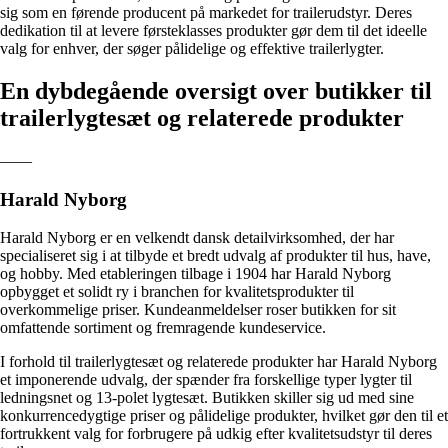
sig som en førende producent på markedet for trailerudstyr. Deres
dedikation til at levere førsteklasses produkter gør dem til det ideelle
valg for enhver, der søger pålidelige og effektive trailerlygter.
En dybdegående oversigt over butikker til
trailerlygtesæt og relaterede produkter
——
Harald Nyborg
Harald Nyborg er en velkendt dansk detailvirksomhed, der har
specialiseret sig i at tilbyde et bredt udvalg af produkter til hus, have,
og hobby. Med etableringen tilbage i 1904 har Harald Nyborg
opbygget et solidt ry i branchen for kvalitetsprodukter til
overkommelige priser. Kundeanmeldelser roser butikken for sit
omfattende sortiment og fremragende kundeservice.
I forhold til trailerlygtesæt og relaterede produkter har Harald Nyborg
et imponerende udvalg, der spænder fra forskellige typer lygter til
ledningsnet og 13-polet lygtesæt. Butikken skiller sig ud med sine
konkurrencedygtige priser og pålidelige produkter, hvilket gør den til et
fortrukkent valg for forbrugere på udkig efter kvalitetsudstyr til deres