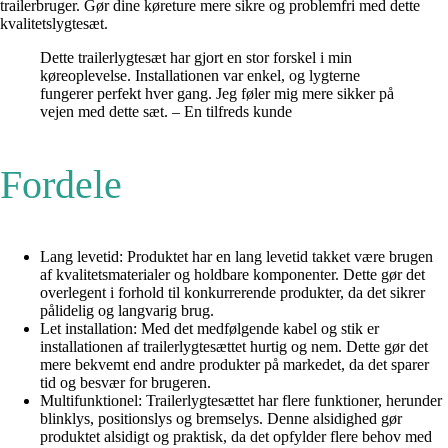
trailerbruger. Gør dine køreture mere sikre og problemfri med dette
kvalitetslygtesæt.
Dette trailerlygtesæt har gjort en stor forskel i min
køreoplevelse. Installationen var enkel, og lygterne
fungerer perfekt hver gang. Jeg føler mig mere sikker på
vejen med dette sæt. – En tilfreds kunde
Fordele
Lang levetid: Produktet har en lang levetid takket være brugen
af kvalitetsmaterialer og holdbare komponenter. Dette gør det
overlegent i forhold til konkurrerende produkter, da det sikrer
pålidelig og langvarig brug.
Let installation: Med det medfølgende kabel og stik er
installationen af trailerlygtesættet hurtig og nem. Dette gør det
mere bekvemt end andre produkter på markedet, da det sparer
tid og besvær for brugeren.
Multifunktionel: Trailerlygtesættet har flere funktioner, herunder
blinklys, positionslys og bremselys. Denne alsidighed gør
produktet alsidigt og praktisk, da det opfylder flere behov med