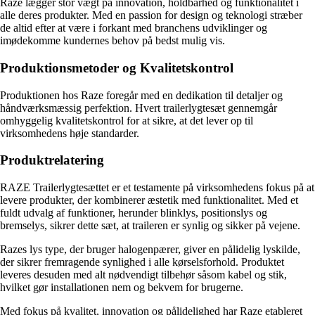
Raze lægger stor vægt på innovation, holdbarhed og funktionalitet i
alle deres produkter. Med en passion for design og teknologi stræber
de altid efter at være i forkant med branchens udviklinger og
imødekomme kundernes behov på bedst mulig vis.
Produktionsmetoder og Kvalitetskontrol
Produktionen hos Raze foregår med en dedikation til detaljer og
håndværksmæssig perfektion. Hvert trailerlygtesæt gennemgår
omhyggelig kvalitetskontrol for at sikre, at det lever op til
virksomhedens høje standarder.
Produktrelatering
RAZE Trailerlygtesættet er et testamente på virksomhedens fokus på at
levere produkter, der kombinerer æstetik med funktionalitet. Med et
fuldt udvalg af funktioner, herunder blinklys, positionslys og
bremselys, sikrer dette sæt, at traileren er synlig og sikker på vejene.
Razes lys type, der bruger halogenpærer, giver en pålidelig lyskilde,
der sikrer fremragende synlighed i alle kørselsforhold. Produktet
leveres desuden med alt nødvendigt tilbehør såsom kabel og stik,
hvilket gør installationen nem og bekvem for brugerne.
Med fokus på kvalitet, innovation og pålidelighed har Raze etableret