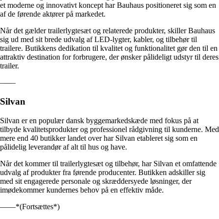
et moderne og innovativt koncept har Bauhaus positioneret sig som en
af de førende aktører på markedet.
Når det gælder trailerlygtesæt og relaterede produkter, skiller Bauhaus
sig ud med sit brede udvalg af LED-lygter, kabler, og tilbehør til
trailere. Butikkens dedikation til kvalitet og funktionalitet gør den til en
attraktiv destination for forbrugere, der ønsker pålideligt udstyr til deres
trailer.
——
Silvan
Silvan er en populær dansk byggemarkedskæde med fokus på at
tilbyde kvalitetsprodukter og professionel rådgivning til kunderne. Med
mere end 40 butikker landet over har Silvan etableret sig som en
pålidelig leverandør af alt til hus og have.
Når det kommer til trailerlygtesæt og tilbehør, har Silvan et omfattende
udvalg af produkter fra førende producenter. Butikken adskiller sig
med sit engagerede personale og skræddersyede løsninger, der
imødekommer kundernes behov på en effektiv måde.
——*(Fortsættes*)