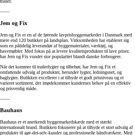
trailer.
——
Jem og Fix
Jem og Fix er en af de førende lavprisbyggemarkeder i Danmark med
mere end 120 butikker på landsplan. Virksomheden har etableret sig
som en pålidelig leverandør af byggematerialer, værktøj, og
havemøbler. Med fokus på at levere kvalitetsprodukter til lave priser,
har Jem og Fix vundet stor popularitet blandt danske forbrugere.
Når det kommer til trailerlygter og tilbehør, har Jem og Fix et
omfattende udvalg af produkter, herunder lygter, ledningsnet, og
baglygter. Butikken excellerer i at tilbyde et godt prisniveau og et
varieret sortiment, der imødekommer kundernes behov på en effektiv
og prisvenlig måde.
——
Bauhaus
Bauhaus er et anerkendt byggemarkedskæde med et stærkt
internationalt brand. Butikken fokuserer på at tilbyde et stort udvalg af
produkter til gør-det-selv-kunder og professionelle håndværkere. Med