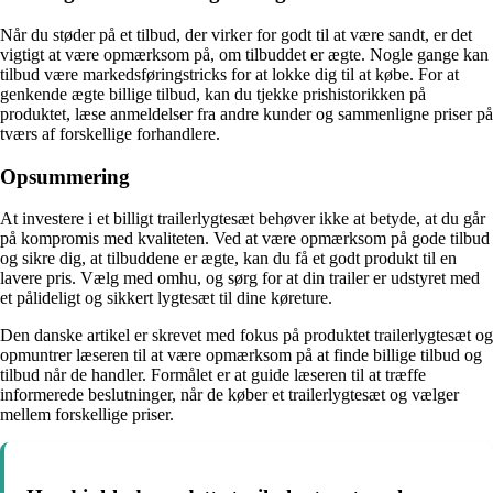
Når du støder på et tilbud, der virker for godt til at være sandt, er det
vigtigt at være opmærksom på, om tilbuddet er ægte. Nogle gange kan
tilbud være markedsføringstricks for at lokke dig til at købe. For at
genkende ægte billige tilbud, kan du tjekke prishistorikken på
produktet, læse anmeldelser fra andre kunder og sammenligne priser på
tværs af forskellige forhandlere.
Opsummering
At investere i et billigt trailerlygtesæt behøver ikke at betyde, at du går
på kompromis med kvaliteten. Ved at være opmærksom på gode tilbud
og sikre dig, at tilbuddene er ægte, kan du få et godt produkt til en
lavere pris. Vælg med omhu, og sørg for at din trailer er udstyret med
et pålideligt og sikkert lygtesæt til dine køreture.
Den danske artikel er skrevet med fokus på produktet trailerlygtesæt og
opmuntrer læseren til at være opmærksom på at finde billige tilbud og
tilbud når de handler. Formålet er at guide læseren til at træffe
informerede beslutninger, når de køber et trailerlygtesæt og vælger
mellem forskellige priser.