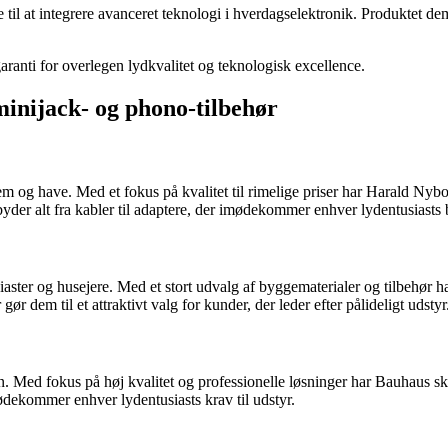
l at integrere avanceret teknologi i hverdagselektronik. Produktet de
ranti for overlegen lydkvalitet og teknologisk excellence.
minijack- og phono-tilbehør
 hjem og have. Med et fokus på kvalitet til rimelige priser har Harald 
byder alt fra kabler til adaptere, der imødekommer enhver lydentusiasts
iaster og husejere. Med et stort udvalg af byggematerialer og tilbehør ha
r dem til et attraktivt valg for kunder, der leder efter pålideligt udstyr
. Med fokus på høj kvalitet og professionelle løsninger har Bauhaus ska
imødekommer enhver lydentusiasts krav til udstyr.