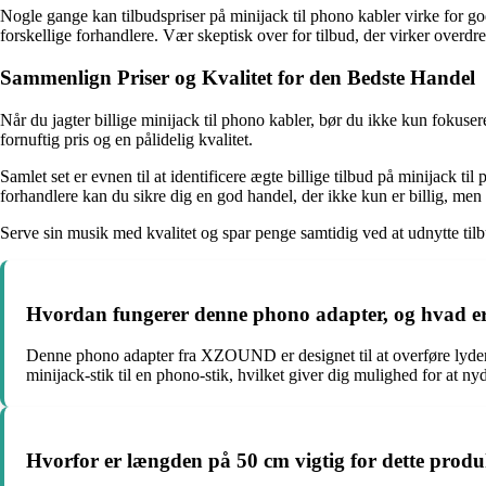
Nogle gange kan tilbudspriser på minijack til phono kabler virke for go
forskellige forhandlere. Vær skeptisk over for tilbud, der virker overdrev
Sammenlign Priser og Kvalitet for den Bedste Handel
Når du jagter billige minijack til phono kabler, bør du ikke kun fokus
fornuftig pris og en pålidelig kvalitet.
Samlet set er evnen til at identificere ægte billige tilbud på minijack 
forhandlere kan du sikre dig en god handel, der ikke kun er billig, men
Serve sin musik med kvalitet og spar penge samtidig ved at udnytte tilb
Hvordan fungerer denne phono adapter, og hvad e
Denne phono adapter fra XZOUND er designet til at overføre lyden fr
minijack-stik til en phono-stik, hvilket giver dig mulighed for at ny
Hvorfor er længden på 50 cm vigtig for dette produk