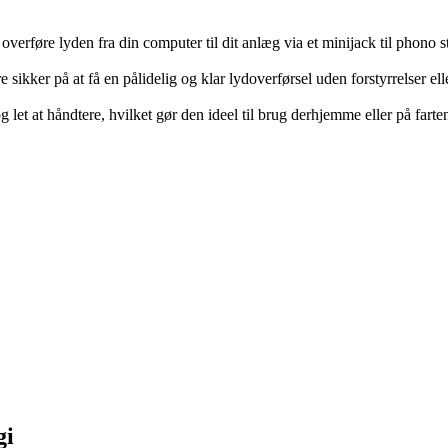
overføre lyden fra din computer til dit anlæg via et minijack til phono 
kker på at få en pålidelig og klar lydoverførsel uden forstyrrelser eller
t at håndtere, hvilket gør den ideel til brug derhjemme eller på farten
gi