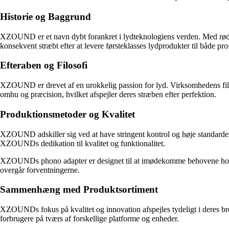
Historie og Baggrund
XZOUND er et navn dybt forankret i lydteknologiens verden. Med rødd
konsekvent stræbt efter at levere førsteklasses lydprodukter til både prof
Efteraben og Filosofi
XZOUND er drevet af en urokkelig passion for lyd. Virksomhedens filo
omhu og præcision, hvilket afspejler deres stræben efter perfektion.
Produktionsmetoder og Kvalitet
XZOUND adskiller sig ved at have stringent kontrol og høje standarder
XZOUNDs dedikation til kvalitet og funktionalitet.
XZOUNDs phono adapter er designet til at imødekomme behovene hos lyde
overgår forventningerne.
Sammenhæng med Produktsortiment
XZOUNDs fokus på kvalitet og innovation afspejles tydeligt i deres br
forbrugere på tværs af forskellige platforme og enheder.