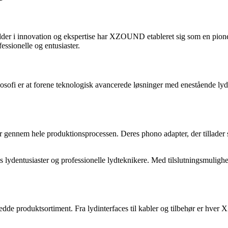
er i innovation og ekspertise har XZOUND etableret sig som en pione
essionelle og entusiaster.
sofi er at forene teknologisk avancerede løsninger med enestående lyd
 gennem hele produktionsprocessen. Deres phono adapter, der tillader s
ntusiaster og professionelle lydteknikere. Med tilslutningsmuligheder 
edde produktsortiment. Fra lydinterfaces til kabler og tilbehør er hv