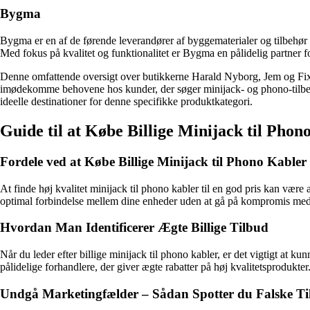
Bygma
Bygma er en af de førende leverandører af byggematerialer og tilbehør
Med fokus på kvalitet og funktionalitet er Bygma en pålidelig partner f
Denne omfattende oversigt over butikkerne Harald Nyborg, Jem og Fix, 
imødekomme behovene hos kunder, der søger minijack- og phono-tilbehør. 
ideelle destinationer for denne specifikke produktkategori.
Guide til at Købe Billige Minijack til Phon
Fordele ved at Købe Billige Minijack til Phono Kabler
At finde høj kvalitet minijack til phono kabler til en god pris kan vær
optimal forbindelse mellem dine enheder uden at gå på kompromis med 
Hvordan Man Identificerer Ægte Billige Tilbud
Når du leder efter billige minijack til phono kabler, er det vigtigt at k
pålidelige forhandlere, der giver ægte rabatter på høj kvalitetsprodukter
Undgå Marketingfælder – Sådan Spotter du Falske T