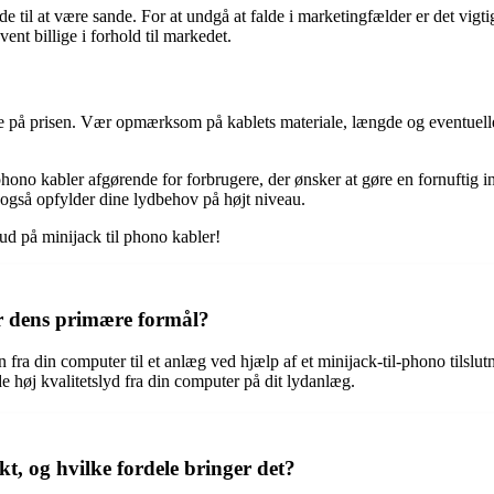
de til at være sande. For at undgå at falde i marketingfælder er det vi
ent billige i forhold til markedet.
ere på prisen. Vær opmærksom på kablets materiale, længde og eventuell
til phono kabler afgørende for forbrugere, der ønsker at gøre en fornufti
 også opfylder dine lydbehov på højt niveau.
ud på minijack til phono kabler!
r dens primære formål?
a din computer til et anlæg ved hjælp af et minijack-til-phono tilslutn
de høj kvalitetslyd fra din computer på dit lydanlæg.
t, og hvilke fordele bringer det?