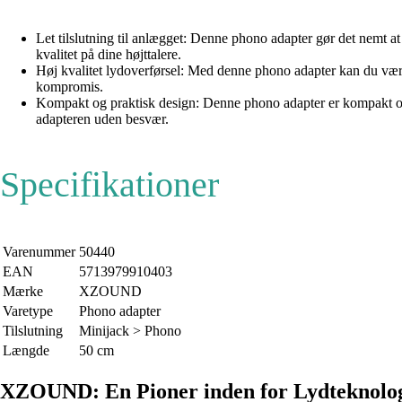
Let tilslutning til anlægget: Denne phono adapter gør det nemt at 
kvalitet på dine højttalere.
Høj kvalitet lydoverførsel: Med denne phono adapter kan du være si
kompromis.
Kompakt og praktisk design: Denne phono adapter er kompakt og le
adapteren uden besvær.
Specifikationer
Varenummer
50440
EAN
5713979910403
Mærke
XZOUND
Varetype
Phono adapter
Tilslutning
Minijack > Phono
Længde
50 cm
XZOUND: En Pioner inden for Lydteknolo