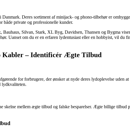
 i Danmark. Deres sortiment af minijack- og phono-tilbehør er omhygge
or både private og professionelle kunder.
Bauhaus, Silvan, Stark, XL Byg, Davidsen, Thansen og Bygma viser, hvo
Uanset om du er en erfaren lydentusiast eller en hobbyist, vil du finde
o Kabler – Identificér Ægte Tilbud
e afgørende for forbrugere, der ønsker at nyde deres lydoplevelse uden a
lydkvaliteten.
unne skelne mellem ægte tilbud og falske besparelser. Ægte billige tilbud
.
ilbud