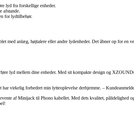
re lyd fra forskellige enheder.
e afstande.
 for lydtilbehør.
ablet med anlæg, højtalere eller andre lydenheder. Det åbner op for en v
overføre lyd mellem dine enheder. Med sit kompakte design og XZOUNDs på
et har virkelig forbedret min lytteoplevelse derhjemme. – Kundeanmelde
orvente af Minijack til Phono kabellet. Med dets kvalitet, pålidelighed o
el!