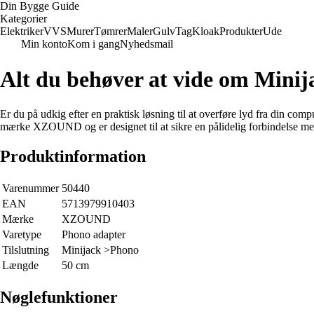
Din Bygge Guide
Kategorier
Elektriker
VVS
Murer
Tømrer
Maler
Gulv
Tag
Kloak
Produkter
Ude
Min konto
Kom i gang
Nyhedsmail
Alt du behøver at vide om Minij
Er du på udkig efter en praktisk løsning til at overføre lyd fra din comp
mærke XZOUND og er designet til at sikre en pålidelig forbindelse mell
Produktinformation
Varenummer
50440
EAN
5713979910403
Mærke
XZOUND
Varetype
Phono adapter
Tilslutning
Minijack >Phono
Længde
50 cm
Nøglefunktioner