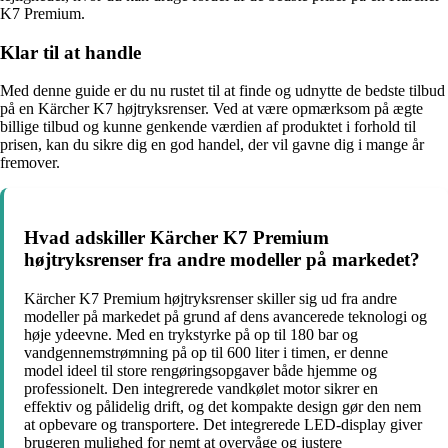
K7 Premium.
Klar til at handle
Med denne guide er du nu rustet til at finde og udnytte de bedste tilbud
på en Kärcher K7 højtryksrenser. Ved at være opmærksom på ægte
billige tilbud og kunne genkende værdien af produktet i forhold til
prisen, kan du sikre dig en god handel, der vil gavne dig i mange år
fremover.
Hvad adskiller Kärcher K7 Premium
højtryksrenser fra andre modeller på markedet?
Kärcher K7 Premium højtryksrenser skiller sig ud fra andre
modeller på markedet på grund af dens avancerede teknologi og
høje ydeevne. Med en trykstyrke på op til 180 bar og
vandgennemstrømning på op til 600 liter i timen, er denne
model ideel til store rengøringsopgaver både hjemme og
professionelt. Den integrerede vandkølet motor sikrer en
effektiv og pålidelig drift, og det kompakte design gør den nem
at opbevare og transportere. Det integrerede LED-display giver
brugeren mulighed for nemt at overvåge og justere