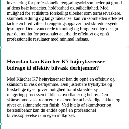
investering for professionelle rengøringsvirksomheder på grund
af dens høje kapacitet, holdbarhed og pålidelighed. Med
mulighed for at tilslutte forskelligt tilbehør som terrassevaskere,
skumbeklædning og langstrålelanse, kan virksomheden effektivt
tackle en bred vifte af rengøringsopgaver med skræddersyede
løsninger. Den avancerede teknologi og brugervenlige design
gør det muligt for personalet at arbejde effektivt og opnå
professionelle resultater med minimal indsats.
Hvordan kan Kärcher K7 højtryksrenser
bidrage til effektiv bilvask derhjemme?
Med Kärcher K7 højtryksrenser kan du opnå en effektiv og
skånsom bilvask derhjemme. Den justerbare trykstyrke og
forskellige dyser giver mulighed for at skræddersy
rengøringsprocessen til bilens overflader og behov. Den
skånsomme vask reducerer risikoen for at beskadige lakken og
giver en skinnende ren finish. Ved hjælp af skumdyser og
børstetilbehør kan du endda opnå en professionel
bilvaskoplevelse i din egen indkørsel.