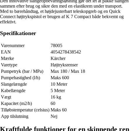
Den innovative slangeopbevaringsløsning gør det let at pakke slangen
sammen efter brug og sikre den med en elastikrem under transport.
Med to bærehåndtag, et højdejusterbart teleskopgreb og en Quick
Connect højtrykspistol er brugen af K 7 Compact både bekvemt og
effektivt.
Specifikationer
Varenummer
78005
EAN
4054278438542
Mærke
Kärcher
Varetype
Højtryksrenser
Pumpetryk (bar / MPa)
Max 180 / Max 18
Pumpehastighed (l/h)
Maks 600
Slangelængde
10 Meter
Kabellængde
5 Meter
Vægt
16 kg
Kapacitet (m2/h)
60
Tilløbstemperatur (celsius)
Maks 60
App tilslutning
Nej
Kraftfulde funktioner for en skinnende ren