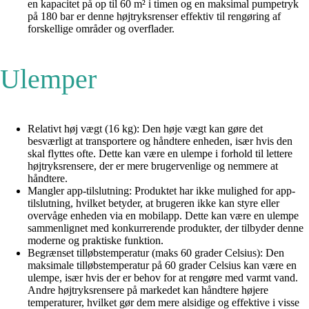
en kapacitet på op til 60 m² i timen og en maksimal pumpetryk
på 180 bar er denne højtryksrenser effektiv til rengøring af
forskellige områder og overflader.
Ulemper
Relativt høj vægt (16 kg): Den høje vægt kan gøre det
besværligt at transportere og håndtere enheden, især hvis den
skal flyttes ofte. Dette kan være en ulempe i forhold til lettere
højtryksrensere, der er mere brugervenlige og nemmere at
håndtere.
Mangler app-tilslutning: Produktet har ikke mulighed for app-
tilslutning, hvilket betyder, at brugeren ikke kan styre eller
overvåge enheden via en mobilapp. Dette kan være en ulempe
sammenlignet med konkurrerende produkter, der tilbyder denne
moderne og praktiske funktion.
Begrænset tilløbstemperatur (maks 60 grader Celsius): Den
maksimale tilløbstemperatur på 60 grader Celsius kan være en
ulempe, især hvis der er behov for at rengøre med varmt vand.
Andre højtryksrensere på markedet kan håndtere højere
temperaturer, hvilket gør dem mere alsidige og effektive i visse