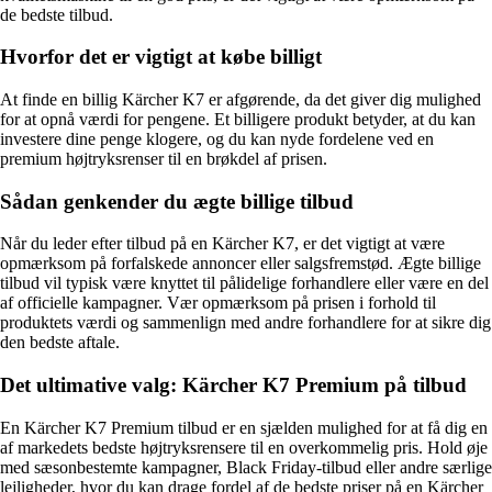
de bedste tilbud.
Hvorfor det er vigtigt at købe billigt
At finde en billig Kärcher K7 er afgørende, da det giver dig mulighed
for at opnå værdi for pengene. Et billigere produkt betyder, at du kan
investere dine penge klogere, og du kan nyde fordelene ved en
premium højtryksrenser til en brøkdel af prisen.
Sådan genkender du ægte billige tilbud
Når du leder efter tilbud på en Kärcher K7, er det vigtigt at være
opmærksom på forfalskede annoncer eller salgsfremstød. Ægte billige
tilbud vil typisk være knyttet til pålidelige forhandlere eller være en del
af officielle kampagner. Vær opmærksom på prisen i forhold til
produktets værdi og sammenlign med andre forhandlere for at sikre dig
den bedste aftale.
Det ultimative valg: Kärcher K7 Premium på tilbud
En Kärcher K7 Premium tilbud er en sjælden mulighed for at få dig en
af markedets bedste højtryksrensere til en overkommelig pris. Hold øje
med sæsonbestemte kampagner, Black Friday-tilbud eller andre særlige
lejligheder, hvor du kan drage fordel af de bedste priser på en Kärcher