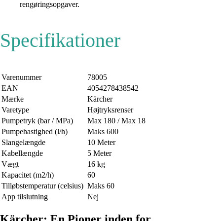
rengøringsopgaver.
Specifikationer
Varenummer
78005
EAN
4054278438542
Mærke
Kärcher
Varetype
Højtryksrenser
Pumpetryk (bar / MPa)
Max 180 / Max 18
Pumpehastighed (l/h)
Maks 600
Slangelængde
10 Meter
Kabellængde
5 Meter
Vægt
16 kg
Kapacitet (m2/h)
60
Tilløbstemperatur (celsius)
Maks 60
App tilslutning
Nej
Kärcher: En Pioner inden for