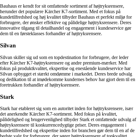
Bauhaus er kendt for sit omfattende sortiment af højtryksrensere,
herunder det populære Kärcher K7-sortiment. Med et fokus på
kundetilfredshed og høj kvalitet tilbyder Bauhaus et perfekt miljø for
forbrugere, der ønsker effektive og pålidelige højtryksrensere. Deres
innovative tilgang til detailhandel og engagement i kundeservice gør
dem til en førsteklasses forhandler af højtryksrensere.
Silvan
Silvan skiller sig ud som en topdestination for forbrugere, der leder
efter Kärcher K7-højtryksrensere og andre premium-mærker. Med
fokus på produktkvalitet, ekspertise og enestående kundeservice har
Silvan opbygget et stærkt omdømme i markedet. Deres brede udvalg
og dedikation til at imødekomme kundernes behov har gjort dem til en
foretrukken forhandler af højtryksrensere.
Stark
Stark har etableret sig som en autoritet inden for højtryksrensere, især
det anerkendte Kärcher K7-sortiment. Med fokus på kvalitet,
pålidelighed og brugervenlighed tilbyder Stark et omfattende udvalg af
højtryksrensere til konkurrencedygtige priser. Deres engagement i
kundetilfredshed og ekspertise inden for branchen gør dem til en af de
bedste valg for forbrugere, der søger højtryksrensere af topkvalitet.