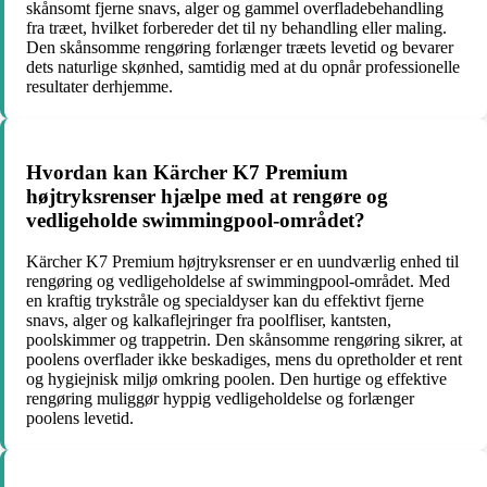
skånsomt fjerne snavs, alger og gammel overfladebehandling
fra træet, hvilket forbereder det til ny behandling eller maling.
Den skånsomme rengøring forlænger træets levetid og bevarer
dets naturlige skønhed, samtidig med at du opnår professionelle
resultater derhjemme.
Hvordan kan Kärcher K7 Premium
højtryksrenser hjælpe med at rengøre og
vedligeholde swimmingpool-området?
Kärcher K7 Premium højtryksrenser er en uundværlig enhed til
rengøring og vedligeholdelse af swimmingpool-området. Med
en kraftig trykstråle og specialdyser kan du effektivt fjerne
snavs, alger og kalkaflejringer fra poolfliser, kantsten,
poolskimmer og trappetrin. Den skånsomme rengøring sikrer, at
poolens overflader ikke beskadiges, mens du opretholder et rent
og hygiejnisk miljø omkring poolen. Den hurtige og effektive
rengøring muliggør hyppig vedligeholdelse og forlænger
poolens levetid.