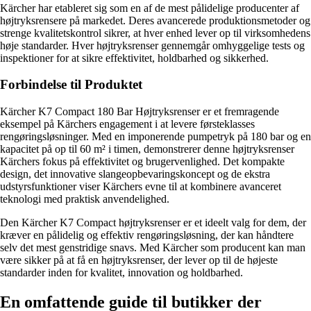
Kärcher har etableret sig som en af de mest pålidelige producenter af
højtryksrensere på markedet. Deres avancerede produktionsmetoder og
strenge kvalitetskontrol sikrer, at hver enhed lever op til virksomhedens
høje standarder. Hver højtryksrenser gennemgår omhyggelige tests og
inspektioner for at sikre effektivitet, holdbarhed og sikkerhed.
Forbindelse til Produktet
Kärcher K7 Compact 180 Bar Højtryksrenser er et fremragende
eksempel på Kärchers engagement i at levere førsteklasses
rengøringsløsninger. Med en imponerende pumpetryk på 180 bar og en
kapacitet på op til 60 m² i timen, demonstrerer denne højtryksrenser
Kärchers fokus på effektivitet og brugervenlighed. Det kompakte
design, det innovative slangeopbevaringskoncept og de ekstra
udstyrsfunktioner viser Kärchers evne til at kombinere avanceret
teknologi med praktisk anvendelighed.
Den Kärcher K7 Compact højtryksrenser er et ideelt valg for dem, der
kræver en pålidelig og effektiv rengøringsløsning, der kan håndtere
selv det mest genstridige snavs. Med Kärcher som producent kan man
være sikker på at få en højtryksrenser, der lever op til de højeste
standarder inden for kvalitet, innovation og holdbarhed.
En omfattende guide til butikker der