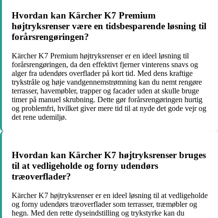
Hvordan kan Kärcher K7 Premium
højtryksrenser være en tidsbesparende løsning til
forårsrengøringen?
Kärcher K7 Premium højtryksrenser er en ideel løsning til
forårsrengøringen, da den effektivt fjerner vinterens snavs og
alger fra udendørs overflader på kort tid. Med dens kraftige
trykstråle og høje vandgennemstrømning kan du nemt rengøre
terrasser, havemøbler, trapper og facader uden at skulle bruge
timer på manuel skrubning. Dette gør forårsrengøringen hurtig
og problemfri, hvilket giver mere tid til at nyde det gode vejr og
det rene udemiljø.
Hvordan kan Kärcher K7 højtryksrenser bruges
til at vedligeholde og forny udendørs
træoverflader?
Kärcher K7 højtryksrenser er en ideel løsning til at vedligeholde
og forny udendørs træoverflader som terrasser, træmøbler og
hegn. Med den rette dyseindstilling og trykstyrke kan du