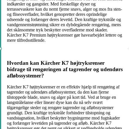
indkørsler og gangstier. Med forskellige dyser og
terrassevaskere kan du nemt fjerne snavs, alger og mos fra sten-
og fliseoverflader, hvilket genopretter deres oprindelige
udseende og forlænger deres levetid. Den kraftige trykstråle og
vandgennemstrømning sikrer en dybdegående rengøring, mens
det skånsomme tryk beskytter overfladerne mod skader.
Kärcher K7 Premium højtryksrenser gør havearbejdet lettere og
mere tilfredsstillende.
Hvordan kan Kärcher K7 højtryksrenser
bidrage til rengøringen af tagrender og udendørs
afløbssystemer?
Kärcher K7 højtryksrenser er en effektiv hjælp til rengøring af
tagrender og udendørs afløbssystemer, da den kan fjerne
tilstoppede blade, snavs og alger på kort tid. Ved at bruge en
langstrålelanse eller lineær dyse kan du nå selv svært
tilgængelige steder og rengøre tagrender og afløbssystemer
grundigt. Den kraftige trykstråle forhindrer tilstopning og
vandstagnation, hvilket beskytter bygningerne mod fugtskader
og forlænger levetiden på tagrender og afløb. Kärcher K7
højtryksrenser gør det nemt og sikkert at vedligeholde udendørs