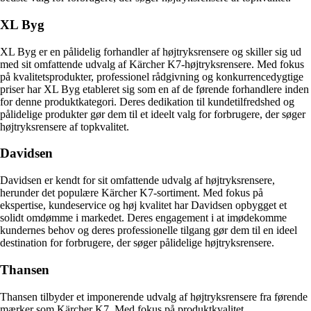
XL Byg
XL Byg er en pålidelig forhandler af højtryksrensere og skiller sig ud
med sit omfattende udvalg af Kärcher K7-højtryksrensere. Med fokus
på kvalitetsprodukter, professionel rådgivning og konkurrencedygtige
priser har XL Byg etableret sig som en af de førende forhandlere inden
for denne produktkategori. Deres dedikation til kundetilfredshed og
pålidelige produkter gør dem til et ideelt valg for forbrugere, der søger
højtryksrensere af topkvalitet.
Davidsen
Davidsen er kendt for sit omfattende udvalg af højtryksrensere,
herunder det populære Kärcher K7-sortiment. Med fokus på
ekspertise, kundeservice og høj kvalitet har Davidsen opbygget et
solidt omdømme i markedet. Deres engagement i at imødekomme
kundernes behov og deres professionelle tilgang gør dem til en ideel
destination for forbrugere, der søger pålidelige højtryksrensere.
Thansen
Thansen tilbyder et imponerende udvalg af højtryksrensere fra førende
mærker som Kärcher K7. Med fokus på produktkvalitet,