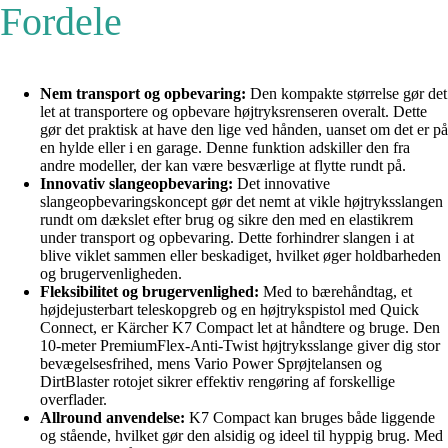
Fordele
Nem transport og opbevaring:
Den kompakte størrelse gør det
let at transportere og opbevare højtryksrenseren overalt. Dette
gør det praktisk at have den lige ved hånden, uanset om det er på
en hylde eller i en garage. Denne funktion adskiller den fra
andre modeller, der kan være besværlige at flytte rundt på.
Innovativ slangeopbevaring:
Det innovative
slangeopbevaringskoncept gør det nemt at vikle højtryksslangen
rundt om dækslet efter brug og sikre den med en elastikrem
under transport og opbevaring. Dette forhindrer slangen i at
blive viklet sammen eller beskadiget, hvilket øger holdbarheden
og brugervenligheden.
Fleksibilitet og brugervenlighed:
Med to bærehåndtag, et
højdejusterbart teleskopgreb og en højtrykspistol med Quick
Connect, er Kärcher K7 Compact let at håndtere og bruge. Den
10-meter PremiumFlex-Anti-Twist højtryksslange giver dig stor
bevægelsesfrihed, mens Vario Power Sprøjtelansen og
DirtBlaster rotojet sikrer effektiv rengøring af forskellige
overflader.
Allround anvendelse:
K7 Compact kan bruges både liggende
og stående, hvilket gør den alsidig og ideel til hyppig brug. Med