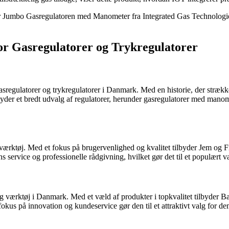
 Gasregulatoren med Manometer fra Integrated Gas Technologies et p
r Gasregulatorer og Trykregulatorer
sregulatorer og trykregulatorer i Danmark. Med en historie, der strækker
byder et bredt udvalg af regulatorer, herunder gasregulatorer med manom
g værktøj. Med et fokus på brugervenlighed og kvalitet tilbyder Jem og
 service og professionelle rådgivning, hvilket gør det til et populært 
og værktøj i Danmark. Med et væld af produkter i topkvalitet tilbyder
kus på innovation og kundeservice gør den til et attraktivt valg for dem,