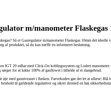
regulator m/manometer Flaskega
flaskegas? Så er Gasregulator m/manometer Flaskegas 10mm det ideelle v
ng af produktet, så du kan træffe en informeret beslutning.
en IGT 29 mBar med Click-On koblingssystem og Lodret manometer. Den
rger for at lukke 100% af gasflowet i tilfælde af et slangebrud.
e øje med gasniveauet i flasken. Farvekoden gør det let at aflæse: Blå 
i henhold til gældende regulativer og sikrer dermed en høj sikkerhedsst