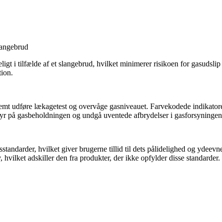
langebrud
gt i tilfælde af et slangebrud, hvilket minimerer risikoen for gasudslip 
tion.
mt udføre lækagetest og overvåge gasniveauet. Farvekodede indikatorer g
tyr på gasbeholdningen og undgå uventede afbrydelser i gasforsyningen
tsstandarder, hvilket giver brugerne tillid til dets pålidelighed og yde
 hvilket adskiller den fra produkter, der ikke opfylder disse standarder.