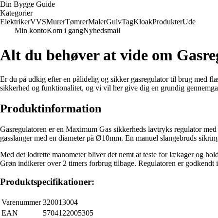
Din Bygge Guide
Kategorier
Elektriker
VVS
Murer
Tømrer
Maler
Gulv
Tag
Kloak
Produkter
Ude
Min konto
Kom i gang
Nyhedsmail
Alt du behøver at vide om Gas
Er du på udkig efter en pålidelig og sikker gasregulator til brug med 
sikkerhed og funktionalitet, og vi vil her give dig en grundig gennemga
Produktinformation
Gasregulatoren er en Maximum Gas sikkerheds lavtryks regulator med 
gasslanger med en diameter på Ø10mm. En manuel slangebruds sikring sø
Med det lodrette manometer bliver det nemt at teste for lækager og hold
Grøn indikerer over 2 timers forbrug tilbage. Regulatoren er godkendt 
Produktspecifikationer:
Varenummer
320013004
EAN
5704122005305