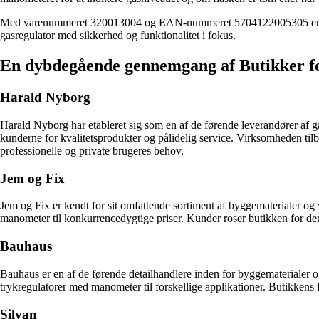
Med varenummeret 320013004 og EAN-nummeret 5704122005305 er Jumbo
gasregulator med sikkerhed og funktionalitet i fokus.
En dybdegående gennemgang af Butikker fo
Harald Nyborg
Harald Nyborg har etableret sig som en af de førende leverandører af ga
kunderne for kvalitetsprodukter og pålidelig service. Virksomheden til
professionelle og private brugeres behov.
Jem og Fix
Jem og Fix er kendt for sit omfattende sortiment af byggematerialer o
manometer til konkurrencedygtige priser. Kunder roser butikken for dens
Bauhaus
Bauhaus er en af de førende detailhandlere inden for byggematerialer 
trykregulatorer med manometer til forskellige applikationer. Butikkens fo
Silvan