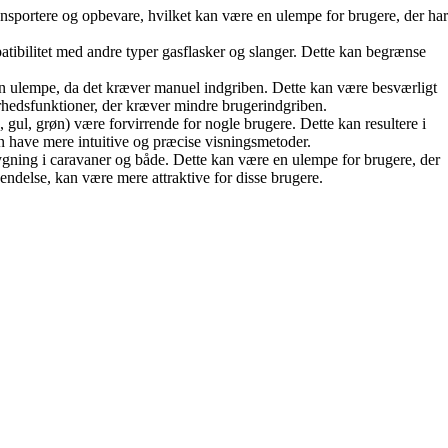
ransportere og opbevare, hvilket kan være en ulempe for brugere, der har
atibilitet med andre typer gasflasker og slanger. Dette kan begrænse
en ulempe, da det kræver manuel indgriben. Dette kan være besværligt
rhedsfunktioner, der kræver mindre brugerindgriben.
ul, grøn) være forvirrende for nogle brugere. Dette kan resultere i
kan have mere intuitive og præcise visningsmetoder.
bygning i caravaner og både. Dette kan være en ulempe for brugere, der
vendelse, kan være mere attraktive for disse brugere.