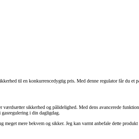
erhed til en konkurrencedygtig pris. Med denne regulator får du et påli
er værdsætter sikkerhed og pålidelighed. Med dens avancerede funktio
gasregulering i din dagligdag.
eget mere bekvem og sikker. Jeg kan varmt anbefale dette produkt til a