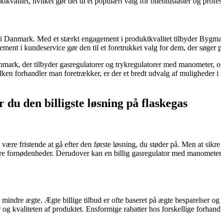
alitet, hvilket gør det til et populært valg for bilentusiaster og profe
 i Danmark. Med et stærkt engagement i produktkvalitet tilbyder Bygm
ent i kundeservice gør den til et foretrukket valg for dem, der søger på
mark, der tilbyder gasregulatorer og trykregulatorer med manometer, 
n forhandler man foretrækker, er der et bredt udvalg af muligheder i Da
u den billigste løsning på flaskegas
ære fristende at gå efter den første løsning, du støder på. Men at sikre s
dre fornødenheder. Derudover kan en billig gasregulator med manometer 
 de mindre ægte. Ægte billige tilbud er ofte baseret på ægte besparelse
og kvaliteten af produktet. Ensformige rabatter hos forskellige forhandle