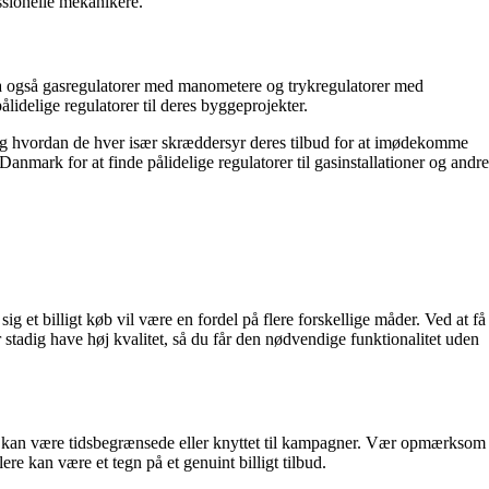
ssionelle mekanikere.
a også gasregulatorer med manometere og trykregulatorer med
lidelige regulatorer til deres byggeprojekter.
og hvordan de hver især skræddersyr deres tilbud for at imødekomme
nmark for at finde pålidelige regulatorer til gasinstallationer og andre
ig et billigt køb vil være en fordel på flere forskellige måder. Ved at få
stadig have høj kvalitet, så du får den nødvendige funktionalitet uden
r og kan være tidsbegrænsede eller knyttet til kampagner. Vær opmærksom
re kan være et tegn på et genuint billigt tilbud.