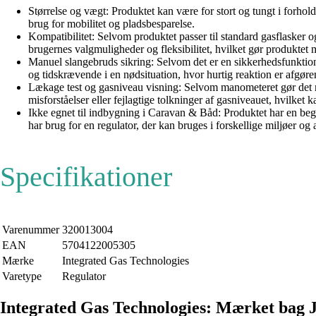
Størrelse og vægt: Produktet kan være for stort og tungt i forhol
brug for mobilitet og pladsbesparelse.
Kompatibilitet: Selvom produktet passer til standard gasflasker 
brugernes valgmuligheder og fleksibilitet, hvilket gør produktet m
Manuel slangebruds sikring: Selvom det er en sikkerhedsfunktio
og tidskrævende i en nødsituation, hvor hurtig reaktion er afgø
Lækage test og gasniveau visning: Selvom manometeret gør det ne
misforståelser eller fejlagtige tolkninger af gasniveauet, hvilket
Ikke egnet til indbygning i Caravan & Båd: Produktet har en begr
har brug for en regulator, der kan bruges i forskellige miljøer og
Specifikationer
Varenummer
320013004
EAN
5704122005305
Mærke
Integrated Gas Technologies
Varetype
Regulator
Integrated Gas Technologies: Mærket ba