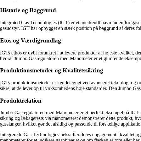
Historie og Baggrund
Integrated Gas Technologies (IGT) er et anerkendt navn inden for gasuds
gasudstyr. IGT har opbygget en stærk position på baggrund af deres foku
Etos og Værdigrundlag
IGTs ethos er dybt forankret i at levere produkter af højeste kvalitet
hvoraf Jumbo Gasregulatoren med Manometer er et glimrende eksempel. D
Produktionsmetoder og Kvalitetssikring
IGTs produktionsmetoder er kendetegnet ved avanceret teknologi og omh
sikre, at de lever op til virksomhedens høje standarder. Den Jumbo Gas
Produktrelation
Jumbo Gasregulatoren med Manometer er et perfekt eksempel på IGTs en
sikring og lækagetests via manometeret demonstrerer dette produkt, hvo
gasslanger, hvilket gør det alsidigt og passende til forskellige applikatio
Integrerede Gas Technologies bekræfter deres engagement i kvalitet og 
manometeret for at indikere gasniveauet og om flasken er tom eller har t