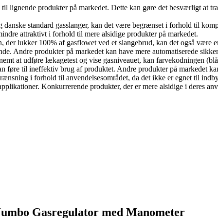
d til lignende produkter på markedet. Dette kan gøre det besværligt at t
og danske standard gasslanger, kan det være begrænset i forhold til komp
indre attraktivt i forhold til mere alsidige produkter på markedet.
n, der lukker 100% af gasflowet ved et slangebrud, kan det også være 
rende. Andre produkter på markedet kan have mere automatiserede sikke
mt at udføre lækagetest og vise gasniveauet, kan farvekodningen (blå, g
 kan føre til ineffektiv brug af produktet. Andre produkter på markedet 
ænsning i forhold til anvendelsesområdet, da det ikke er egnet til ind
 applikationer. Konkurrerende produkter, der er mere alsidige i deres an
g Jumbo Gasregulator med Manometer