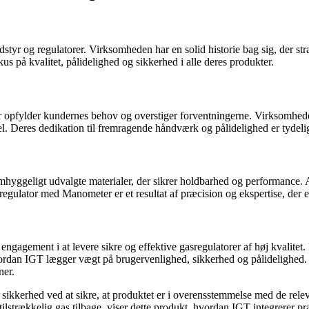
tyr og regulatorer. Virksomheden har en solid historie bag sig, der stræ
s på kvalitet, pålidelighed og sikkerhed i alle deres produkter.
, der opfylder kundernes behov og overstiger forventningerne. Virksomh
eres dedikation til fremragende håndværk og pålidelighed er tydelig i
yggeligt udvalgte materialer, der sikrer holdbarhed og performance. A
regulator med Manometer er et resultat af præcision og ekspertise, der 
gagement i at levere sikre og effektive gasregulatorer af høj kvalite
rdan IGT lægger vægt på brugervenlighed, sikkerhed og pålidelighed. Pr
ner.
sikkerhed ved at sikre, at produktet er i overensstemmelse med de rele
ilstrækkelig gas tilbage, viser dette produkt, hvordan IGT integrerer pr