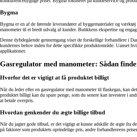
konkurrencedygtige priser. Bygma fokuserer på kundeservice og produktkv
Bygma
Bygma er en af de førende leverandører af byggematerialer og værktøj
manometer til et bredt udvalg af kunder. Butikkens ekspertise og engagem
Denne dybdegående gennemgang viser de forskellige forhandlere i Dan
kundernes behov inden for dette specifikke produktområde. Uanset hvilke
applikationer.
Gasregulator med manometer: Sådan finder d
Hvorfor det er vigtigt at få produktet billigt
Når du leder efter en gasregulator med manometer til flaskegas, kan det v
produktet billigt kan du spare penge, som du senere kan investere i an
at betale overpris.
Hvordan genkender du ægte billige tilbud
Når du jagter gode tilbud, er det vigtigt at kunne adskille de ægte fra
på faktorer som produktets oprindelige pris, andre forhandlereens priser 