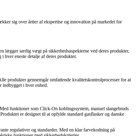
kker sig over årtier af ekspertise og innovation på markedet for
eden lægger særlig vægt på sikkerhedsaspekterne ved deres produkter,
 hver eneste detalje af deres produkter.
lle produkter gennemgår omfattende kvalitetskontrolprocesser for at
er indbygget i hver enhed.
t. Med funktioner som Click-On koblingssystem, manuel slangebruds
oduktet er designet til at opfylde standard gasflasker og danske
vante regulativer og standarder. Med en klar farvekodning på
aktiske funktioner med sikkerhedskriterier.