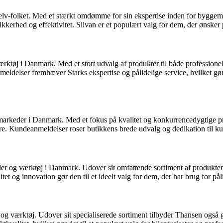
t-selv-folket. Med et stærkt omdømme for sin ekspertise inden for bygge
rhed og effektivitet. Silvan er et populært valg for dem, der ønsker pål
rktøj i Danmark. Med et stort udvalg af produkter til både professionel
elser fremhæver Starks ekspertise og pålidelige service, hvilket gør de
rkeder i Danmark. Med et fokus på kvalitet og konkurrencedygtige pr
ere. Kundeanmeldelser roser butikkens brede udvalg og dedikation til k
aler og værktøj i Danmark. Udover sit omfattende sortiment af produkt
t og innovation gør den til et ideelt valg for dem, der har brug for pålid
ør og værktøj. Udover sit specialiserede sortiment tilbyder Thansen og