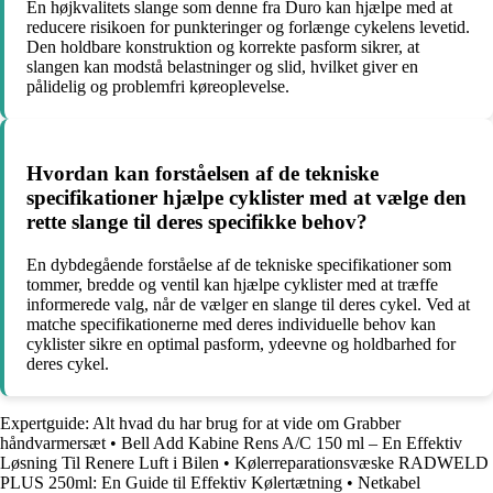
En højkvalitets slange som denne fra Duro kan hjælpe med at
reducere risikoen for punkteringer og forlænge cykelens levetid.
Den holdbare konstruktion og korrekte pasform sikrer, at
slangen kan modstå belastninger og slid, hvilket giver en
pålidelig og problemfri køreoplevelse.
Hvordan kan forståelsen af de tekniske
specifikationer hjælpe cyklister med at vælge den
rette slange til deres specifikke behov?
En dybdegående forståelse af de tekniske specifikationer som
tommer, bredde og ventil kan hjælpe cyklister med at træffe
informerede valg, når de vælger en slange til deres cykel. Ved at
matche specifikationerne med deres individuelle behov kan
cyklister sikre en optimal pasform, ydeevne og holdbarhed for
deres cykel.
Expertguide: Alt hvad du har brug for at vide om Grabber
håndvarmersæt
•
Bell Add Kabine Rens A/C 150 ml – En Effektiv
Løsning Til Renere Luft i Bilen
•
Kølerreparationsvæske RADWELD
PLUS 250ml: En Guide til Effektiv Kølertætning
•
Netkabel