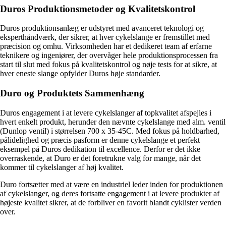
Duros Produktionsmetoder og Kvalitetskontrol
Duros produktionsanlæg er udstyret med avanceret teknologi og
eksperthåndværk, der sikrer, at hver cykelslange er fremstillet med
præcision og omhu. Virksomheden har et dedikeret team af erfarne
teknikere og ingeniører, der overvåger hele produktionsprocessen fra
start til slut med fokus på kvalitetskontrol og nøje tests for at sikre, at
hver eneste slange opfylder Duros høje standarder.
Duro og Produktets Sammenhæng
Duros engagement i at levere cykelslanger af topkvalitet afspejles i
hvert enkelt produkt, herunder den nævnte cykelslange med alm. ventil
(Dunlop ventil) i størrelsen 700 x 35-45C. Med fokus på holdbarhed,
pålidelighed og præcis pasform er denne cykelslange et perfekt
eksempel på Duros dedikation til excellence. Derfor er det ikke
overraskende, at Duro er det foretrukne valg for mange, når det
kommer til cykelslanger af høj kvalitet.
Duro fortsætter med at være en industriel leder inden for produktionen
af cykelslanger, og deres fortsatte engagement i at levere produkter af
højeste kvalitet sikrer, at de forbliver en favorit blandt cyklister verden
over.