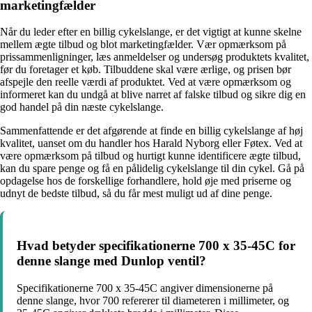
marketingfælder
Når du leder efter en billig cykelslange, er det vigtigt at kunne skelne
mellem ægte tilbud og blot marketingfælder. Vær opmærksom på
prissammenligninger, læs anmeldelser og undersøg produktets kvalitet,
før du foretager et køb. Tilbuddene skal være ærlige, og prisen bør
afspejle den reelle værdi af produktet. Ved at være opmærksom og
informeret kan du undgå at blive narret af falske tilbud og sikre dig en
god handel på din næste cykelslange.
Sammenfattende er det afgørende at finde en billig cykelslange af høj
kvalitet, uanset om du handler hos Harald Nyborg eller Føtex. Ved at
være opmærksom på tilbud og hurtigt kunne identificere ægte tilbud,
kan du spare penge og få en pålidelig cykelslange til din cykel. Gå på
opdagelse hos de forskellige forhandlere, hold øje med priserne og
udnyt de bedste tilbud, så du får mest muligt ud af dine penge.
Hvad betyder specifikationerne 700 x 35-45C for
denne slange med Dunlop ventil?
Specifikationerne 700 x 35-45C angiver dimensionerne på
denne slange, hvor 700 refererer til diameteren i millimeter, og