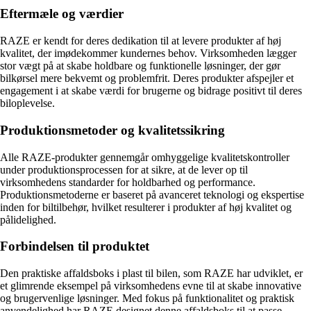
Eftermæle og værdier
RAZE er kendt for deres dedikation til at levere produkter af høj
kvalitet, der imødekommer kundernes behov. Virksomheden lægger
stor vægt på at skabe holdbare og funktionelle løsninger, der gør
bilkørsel mere bekvemt og problemfrit. Deres produkter afspejler et
engagement i at skabe værdi for brugerne og bidrage positivt til deres
biloplevelse.
Produktionsmetoder og kvalitetssikring
Alle RAZE-produkter gennemgår omhyggelige kvalitetskontroller
under produktionsprocessen for at sikre, at de lever op til
virksomhedens standarder for holdbarhed og performance.
Produktionsmetoderne er baseret på avanceret teknologi og ekspertise
inden for biltilbehør, hvilket resulterer i produkter af høj kvalitet og
pålidelighed.
Forbindelsen til produktet
Den praktiske affaldsboks i plast til bilen, som RAZE har udviklet, er
et glimrende eksempel på virksomhedens evne til at skabe innovative
og brugervenlige løsninger. Med fokus på funktionalitet og praktisk
anvendelighed har RAZE designet denne affaldsboks til at passe