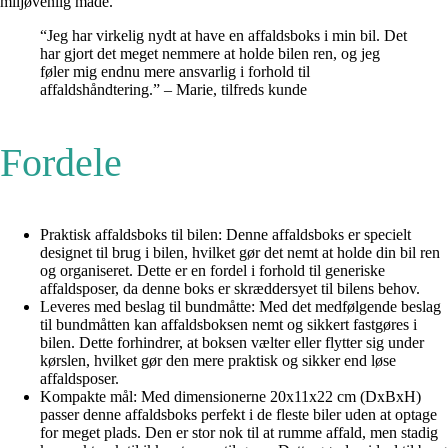
miljøvenlig måde.
“Jeg har virkelig nydt at have en affaldsboks i min bil. Det
har gjort det meget nemmere at holde bilen ren, og jeg
føler mig endnu mere ansvarlig i forhold til
affaldshåndtering.” – Marie, tilfreds kunde
Fordele
Praktisk affaldsboks til bilen: Denne affaldsboks er specielt
designet til brug i bilen, hvilket gør det nemt at holde din bil ren
og organiseret. Dette er en fordel i forhold til generiske
affaldsposer, da denne boks er skræddersyet til bilens behov.
Leveres med beslag til bundmåtte: Med det medfølgende beslag
til bundmåtten kan affaldsboksen nemt og sikkert fastgøres i
bilen. Dette forhindrer, at boksen vælter eller flytter sig under
kørslen, hvilket gør den mere praktisk og sikker end løse
affaldsposer.
Kompakte mål: Med dimensionerne 20x11x22 cm (DxBxH)
passer denne affaldsboks perfekt i de fleste biler uden at optage
for meget plads. Den er stor nok til at rumme affald, men stadig