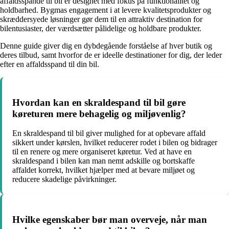
affaldsspande til bil er designet med fokus på funktionalitet og
holdbarhed. Bygmas engagement i at levere kvalitetsprodukter og
skræddersyede løsninger gør dem til en attraktiv destination for
bilentusiaster, der værdsætter pålidelige og holdbare produkter.
Denne guide giver dig en dybdegående forståelse af hver butik og
deres tilbud, samt hvorfor de er ideelle destinationer for dig, der leder
efter en affaldsspand til din bil.
Hvordan kan en skraldespand til bil gøre
køreturen mere behagelig og miljøvenlig?
En skraldespand til bil giver mulighed for at opbevare affald
sikkert under kørslen, hvilket reducerer rodet i bilen og bidrager
til en renere og mere organiseret køretur. Ved at have en
skraldespand i bilen kan man nemt adskille og bortskaffe
affaldet korrekt, hvilket hjælper med at bevare miljøet og
reducere skadelige påvirkninger.
Hvilke egenskaber bør man overveje, når man