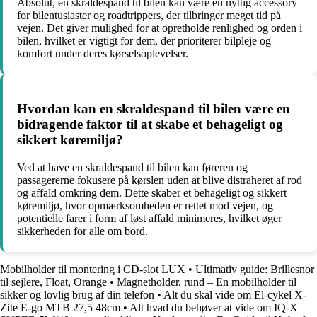
Absolut, en skraldespand til bilen kan være en nyttig accessory
for bilentusiaster og roadtrippers, der tilbringer meget tid på
vejen. Det giver mulighed for at opretholde renlighed og orden i
bilen, hvilket er vigtigt for dem, der prioriterer bilpleje og
komfort under deres kørselsoplevelser.
Hvordan kan en skraldespand til bilen være en
bidragende faktor til at skabe et behageligt og
sikkert køremiljø?
Ved at have en skraldespand til bilen kan føreren og
passagererne fokusere på kørslen uden at blive distraheret af rod
og affald omkring dem. Dette skaber et behageligt og sikkert
køremiljø, hvor opmærksomheden er rettet mod vejen, og
potentielle farer i form af løst affald minimeres, hvilket øger
sikkerheden for alle om bord.
Mobilholder til montering i CD-slot LUX
•
Ultimativ guide: Brillesnor
til sejlere, Float, Orange
•
Magnetholder, rund – En mobilholder til
sikker og lovlig brug af din telefon
•
Alt du skal vide om El-cykel X-
Zite E-go MTB 27,5 48cm
•
Alt hvad du behøver at vide om IQ-X