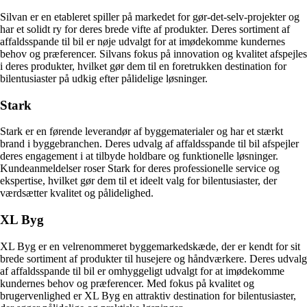
Silvan er en etableret spiller på markedet for gør-det-selv-projekter og
har et solidt ry for deres brede vifte af produkter. Deres sortiment af
affaldsspande til bil er nøje udvalgt for at imødekomme kundernes
behov og præferencer. Silvans fokus på innovation og kvalitet afspejles
i deres produkter, hvilket gør dem til en foretrukken destination for
bilentusiaster på udkig efter pålidelige løsninger.
Stark
Stark er en førende leverandør af byggematerialer og har et stærkt
brand i byggebranchen. Deres udvalg af affaldsspande til bil afspejler
deres engagement i at tilbyde holdbare og funktionelle løsninger.
Kundeanmeldelser roser Stark for deres professionelle service og
ekspertise, hvilket gør dem til et ideelt valg for bilentusiaster, der
værdsætter kvalitet og pålidelighed.
XL Byg
XL Byg er en velrenommeret byggemarkedskæde, der er kendt for sit
brede sortiment af produkter til husejere og håndværkere. Deres udvalg
af affaldsspande til bil er omhyggeligt udvalgt for at imødekomme
kundernes behov og præferencer. Med fokus på kvalitet og
brugervenlighed er XL Byg en attraktiv destination for bilentusiaster,