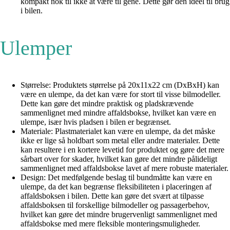
kompakt nok til ikke at være til gene. Dette gør den ideel til brug
i bilen.
Ulemper
Størrelse: Produktets størrelse på 20x11x22 cm (DxBxH) kan
være en ulempe, da det kan være for stort til visse bilmodeller.
Dette kan gøre det mindre praktisk og pladskrævende
sammenlignet med mindre affaldsbokse, hvilket kan være en
ulempe, især hvis pladsen i bilen er begrænset.
Materiale: Plastmaterialet kan være en ulempe, da det måske
ikke er lige så holdbart som metal eller andre materialer. Dette
kan resultere i en kortere levetid for produktet og gøre det mere
sårbart over for skader, hvilket kan gøre det mindre pålideligt
sammenlignet med affaldsbokse lavet af mere robuste materialer.
Design: Det medfølgende beslag til bundmåtte kan være en
ulempe, da det kan begrænse fleksibiliteten i placeringen af
affaldsboksen i bilen. Dette kan gøre det svært at tilpasse
affaldsboksen til forskellige bilmodeller og passagerbehov,
hvilket kan gøre det mindre brugervenligt sammenlignet med
affaldsbokse med mere fleksible monteringsmuligheder.